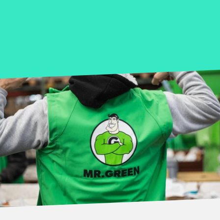
die Mitarbeiter gerne
Michael Lötscher, Stiftung
Dillysocks
Team
recyceln würden.
Brühlgut
Markéta Bregenzer, Stadt
Uster