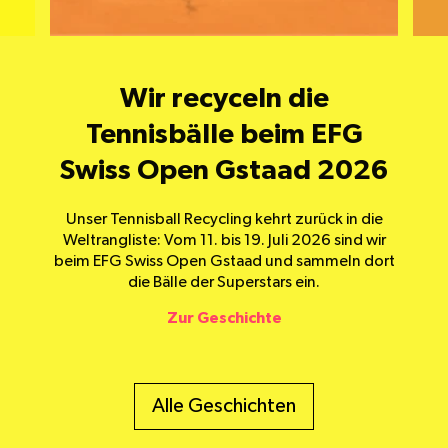
Tennisball Recycling: vom
Tennisball Recycling: vom
Bern: Wir feiern unser
Wir recyceln die
Wir recyceln die
Tennisbälle beim EFG
Tennisbälle beim EFG
Pilotprojekt zur
Pilotprojekt zur
Come-Bag
Swiss Open Gstaad 2026
Swiss Open Gstaad 2026
Bewegung
Bewegung
Unser Tennisball Recycling kehrt zurück in die
Weltrangliste: Vom 11. bis 19. Juli 2026 sind wir
beim EFG Swiss Open Gstaad und sammeln dort
die Bälle der Superstars ein.
Zur Geschichte
Alle Geschichten