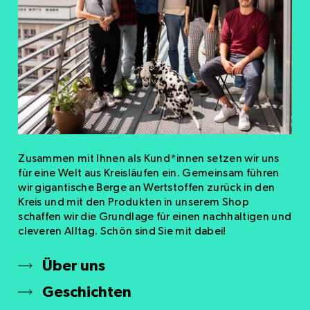
Zusammen mit Ihnen als Kund*innen setzen wir uns
für eine Welt aus Kreisläufen ein. Gemeinsam führen
wir gigantische Berge an Wertstoffen zurück in den
Kreis und mit den Produkten in unserem Shop
schaffen wir die Grundlage für einen nachhaltigen und
cleveren Alltag. Schön sind Sie mit dabei!
Über uns
Geschichten