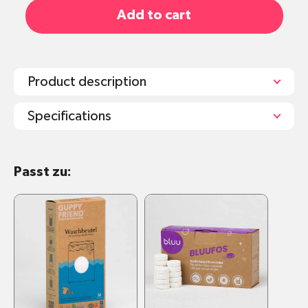
Add to cart
Product description
Specifications
Inhalt: 60 Waschstreifen
Passt zu:
Universal/Voll-Waschmittel «One-for-all»; für
alle Temperaturen und Textilien (inkl. Seide,
Wolle, Kaschmir) und Handwäsche geeignet
Bereits vordosiert
Praktisch zum Reisen
Die Variante "Duftfrei" eignet sich speziell für
empfindliche Haut & Nasen, Babywäsche
sowie Allergiker.