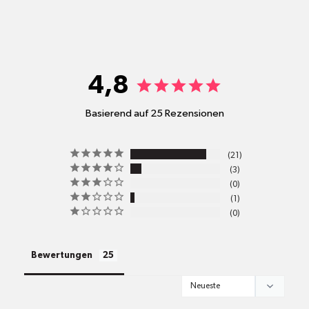
shop@mr-green.ch
4,8
Basierend auf 25 Rezensionen
pro
21
Standort
3
Versandkosten
0
1
0
alle Pakete
Bewertungen