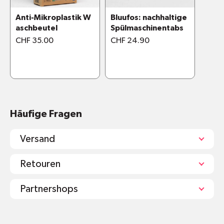
An trockenem Ort aufbewahren.
Anti-Mikroplastik W
Bluufos: nachhaltige
aschbeutel
Spülmaschinentabs
CHF 35.00
CHF 24.90
Ionische Tenside, anionische Tenside,
Duftstoffe
100% biologisch abbaubar
Ohne Mikroplastik, Farbstoffe, optische
Aufheller, Konservierungsstoffe, Bleichmittel,
Stärke, Phosphate, Palmöl
Häufige Fragen
Versand
Retouren
Partnershops