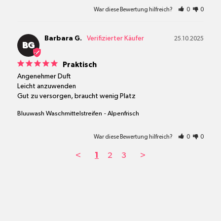
War diese Bewertung hilfreich?
0
0
Barbara G.
25.10.2025
BG
Praktisch
Angenehmer Duft

Leicht anzuwenden

Gut zu versorgen, braucht wenig Platz
Bluuwash Waschmittelstreifen
Alpenfrisch
War diese Bewertung hilfreich?
0
0
<
1
2
3
>