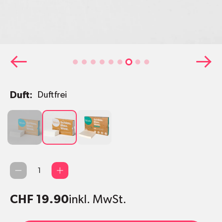
Duft:
Duftfrei
Alpenfrisch
Duftfrei
Applecadabra
Qty
CHF 19.90
inkl. MwSt.