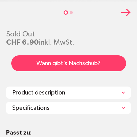
Sold Out
CHF 6.90
inkl. MwSt.
Wann gibt’s Nachschub?
Product description
Specifications
Misst exakt 15gr BeGreener
Waschmittel
Passt zu:
oder
Spülmaschinenpulver
ab