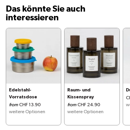
Das könnte Sie auch
interessieren
Edelstahl-
Raum- und
D
Vorratsdose
Kissenspray
C
from
CHF 13.90
from
CHF 24.90
w
weitere Optionen
weitere Optionen