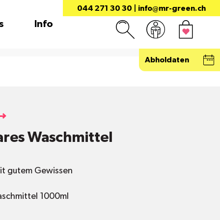
044 271 30 30
|
info@mr-green.ch
s
Info
Abholdaten
ares Waschmittel
it gutem Gewissen
Waschmittel 1000ml