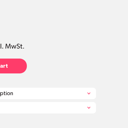
tel
kl. MwSt.
art
iption
che: 1000 ml / Refill: 1000 ml