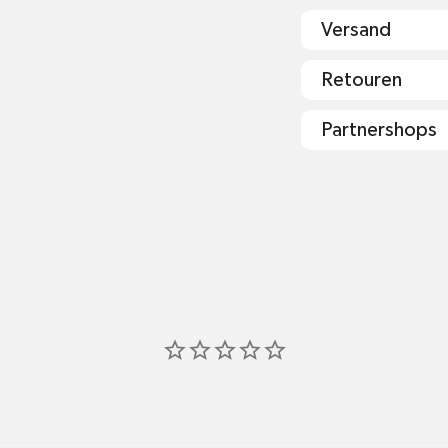
Rosmarinus offici
Versand
Retouren
Partnershops
shop@mr-gr