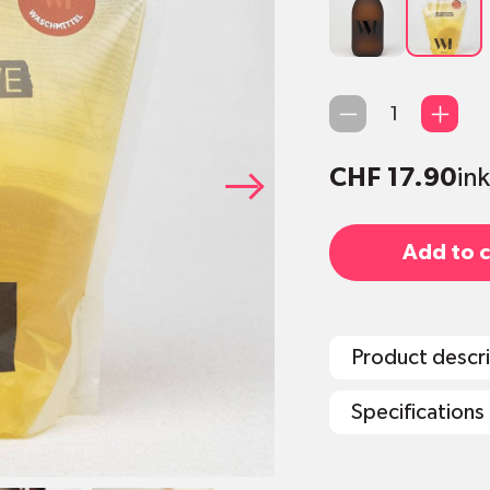
Waschmit
1000ml
Qty
CHF 17.90
in
Add to c
Product descr
Specifications
Inhalt Glasflas