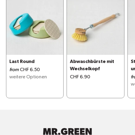
Last Round
Abwaschbürste mit
S
Wechselkopf
u
from
CHF 6.50
V
weitere Optionen
CHF 6.90
f
w