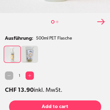
Ausführung:
500ml PET Flasche
500ml
1L
PET
Nachfüllbeutel
Flasche
Qty
CHF 13.90
inkl. MwSt.
Add to cart