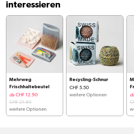
interessieren
Mehrweg
Recycling-Schnur
M
Frischhaltebeutel
F
CHF 5.50
da
CHF 12.90
weitere Optionen
d
CHF 21.90
C
weitere Optionen
w