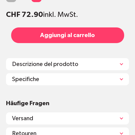
CHF 72.90
inkl. MwSt.
Aggiungi al carrello
Descrizione del prodotto
Specifiche
Briefumschläge aus altem Kartenmaterial
Häufige Fragen
spart
90% Energie
und
100% Wasser
im
Vergleich zu herkömmlichem Recyclingpapier
Versand
Aussendruck oder innendruck
Format:"DIN lang" (110 x 220mm).
Retouren