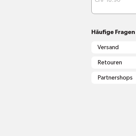
CHF 18.90
Häufige Fragen
Materialien un
Versand
Retouren
Partnershops
shop@mr-gr