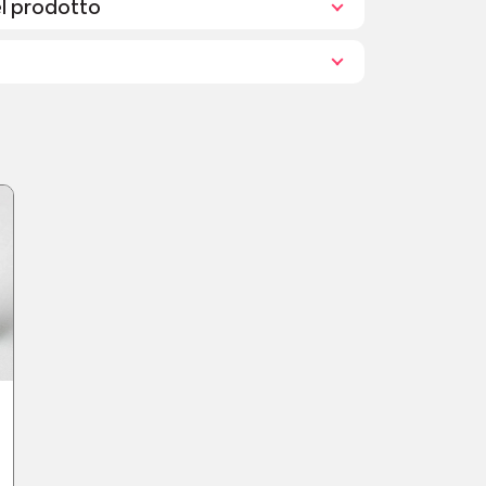
el prodotto
re Hülle aus Aluminium
nd kompostierbare Refills
 oder Aluminiumsalze
e Tierversuche entwickelt
uminiumfreien Deos wissen muss