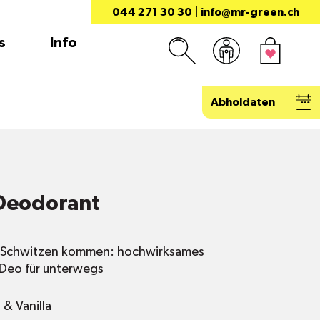
044 271 30 30
|
info@mr-green.ch
s
Info
Abholdaten
 Deodorant
ns Schwitzen kommen: hochwirksames
 Deo für unterwegs
& Vanilla