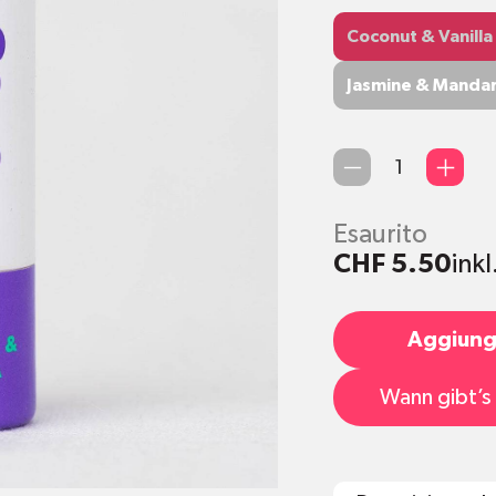
Coconut & Vanilla
Coconut & Vanilla
Jasmine & Mandar
Jasmine & Mandar
Qty
Esaurito
CHF 5.50
ink
Aggiungi
Wann gibt’