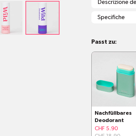
Descrizione d
Specifiche
Wiederbefüllba
Passt zu:
Plastikfreie u
Ohne Parabene
Vegan und ohn
Was man zu al
Nachfüllbares
Deodorant
CHF 5.90