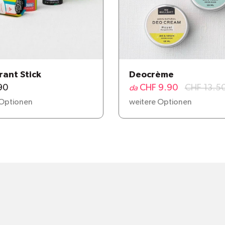
ant Stick
Deocrème
90
CHF 9.90
CHF 13.5
da
 Optionen
weitere Optionen