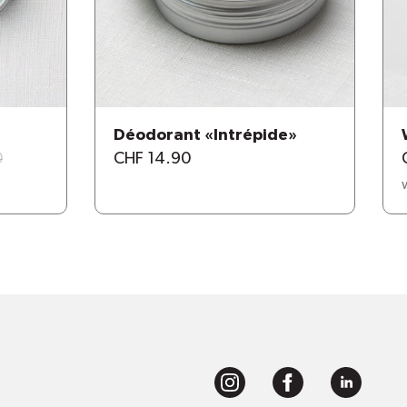
Déodorant «Intrépide»
0
CHF 14.90