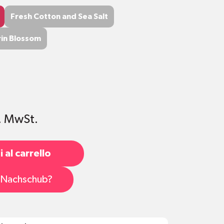
Fresh Cotton and Sea Salt
Fresh Cotton and Sea Salt
in Blossom
in Blossom
l. MwSt.
 al carrello
s Nachschub?