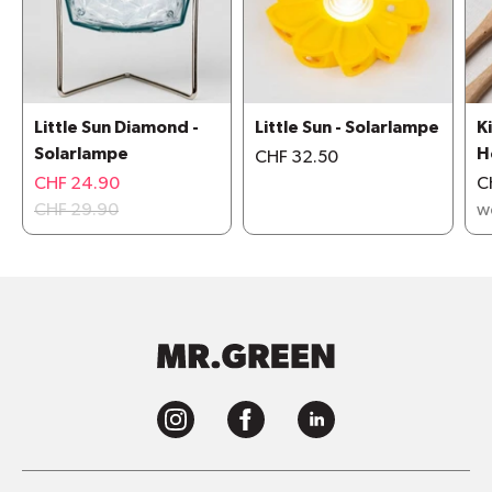
Little Sun Diamond -
Little Sun - Solarlampe
K
Solarlampe
H
CHF 32.50
CHF 24.90
C
CHF 29.90
w