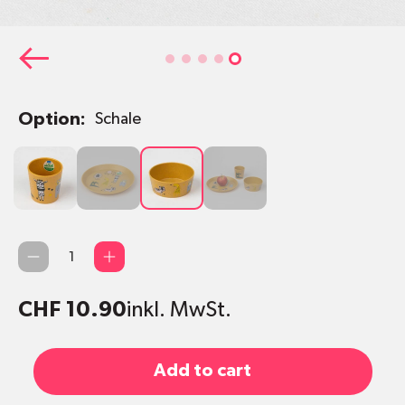
Option:
Schale
Becher
Teller
Schale
3er-Set
mit
Rabatt
(Becher/Teller/Schale)
Qty
CHF 10.90
inkl. MwSt.
Add to cart