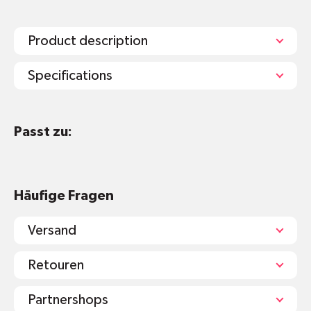
Product description
Specifications
Bruchsicher
Passt zu:
Stapelbar
Spülmaschinengeeignet
BPA frei, melaminfrei
Mikrowellengeeignet
Häufige Fragen
Teller: Ø 20.5 cm
Becher: 190ml
Versand
Schale: 400ml
Retouren
Materialien und Inhaltsstoffe:
Partnershops