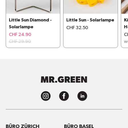
Little Sun Diamond -
Little Sun - Solarlampe
K
Solarlampe
H
CHF 32.50
CHF 24.90
C
CHF 29.90
w
BÜRO ZÜRICH
BÜRO BASEL