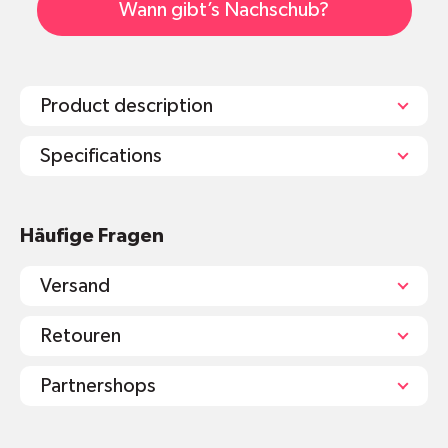
Wann gibt’s Nachschub?
Product description
Specifications
Drei Grössen:
Häufige Fragen
Mini: 100ml, 3.8cm x 6.6cm
Small: 220ml, 4,4cm x 8,8cm
Versand
Medium: 355ml, 5.3cm x 10.4cm
Auslaufsicher
Retouren
Nicht mikrowellengeeignet
Spülmaschinenfest
Partnershops
Lebensmittelecht
Der ungiftige Silikondeckel und der