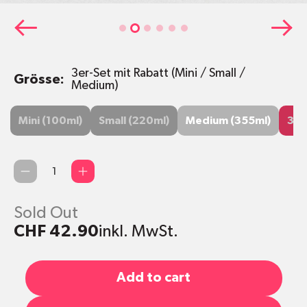
3er-Set mit Rabatt (Mini / Small /
Grösse:
Medium)
Mini (100ml)
Small (220ml)
Medium (355ml)
3er-S
Mini (100ml)
Small (220ml)
Medium (355ml)
3er
Med
Qty
Sold Out
CHF 42.90
inkl. MwSt.
Add to cart