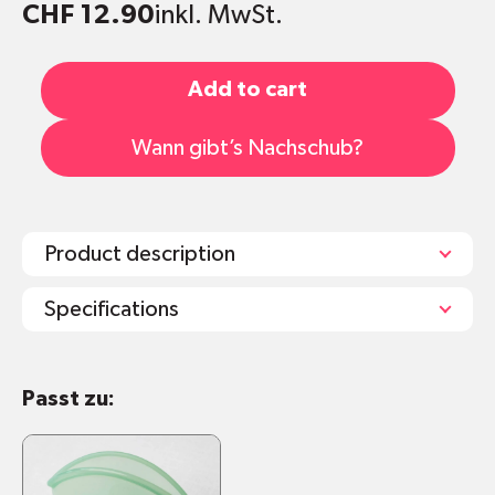
CHF 12.90
inkl. MwSt.
Add to cart
Wann gibt’s Nachschub?
Product description
Specifications
Erhältlich in drei Grössen
Passt zu:
Klein: 0.3 L, Länge: 19.4cm x Breite: 13.5cm
Mittel: 1 L, Länge: 19.5cm x Breite: 19.5cm
Gross: 1.5 L (stehend), Länge: 15.5cm x
Breite: 9.5cm x Höhe: 21.5cm