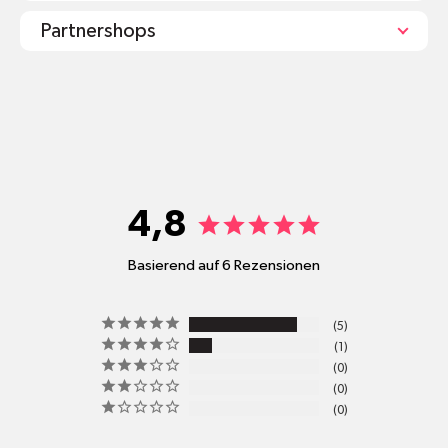
Partnershops
shop@mr-green.ch
4,8
Basierend auf 6 Rezensionen
pro
5
Standort
1
Versandkosten
0
0
0