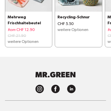
Mehrweg
Recycling-Schnur
M
Frischhaltebeutel
F
CHF 5.50
from
CHF 12.90
weitere Optionen
f
CHF 21.90
C
weitere Optionen
w