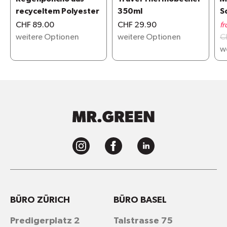
recyceltem Polyester
350ml
S
G
CHF 89.00
CHF 29.90
f
weitere Optionen
weitere Optionen
C
w
BÜRO ZÜRICH
BÜRO BASEL
Predigerplatz 2
Talstrasse 75