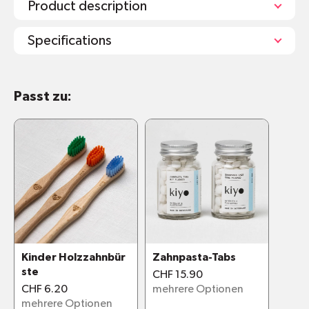
Product description
Specifications
3 verschiedene Gravuren zur
Passt zu:
Unterscheidung
Pflanzliche Wachsbeschichtung des
Holzgriffs für einen glatten Schliff und
Feuchtigkeitsschutz
Nach der Verwendung am besten den
Holzgriff abtrocknen für noch mehr
Feuchtigkeitsschutz
Nach ca. 2-3 Monaten hat die Liebwerk
Holzzahnbürste ausgedient. Einfach den
Bürstenkopf abbrechen und im Hausabfall
Kinder Holzzahnbür
Zahnpasta-Tabs
entsorgen. Der Griff kann beliebig
ste
CHF 15.90
weiterverwendet werden zum Basteln, im
CHF 6.20
mehrere Optionen
mehrere Optionen
Garten oder als Brennstoff