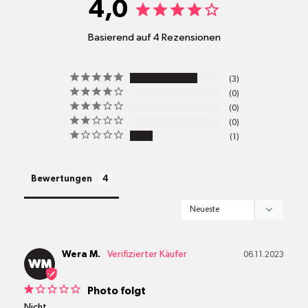
4,0
Basierend auf 4 Rezensionen
pro
3
Standort
0
Versandkosten
0
0
1
alle Pakete
Bewertungen
Wera M.
06.11.2023
WM
Photo folgt
Nicht