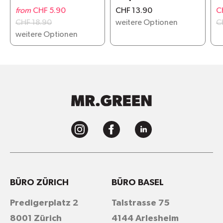
from
CHF 5.90
CHF 13.90
C
CHF 18.90
weitere Optionen
C
weitere Optionen
BÜRO ZÜRICH
BÜRO BASEL
Predigerplatz 2
Talstrasse 75
8001 Zürich
4144 Arlesheim