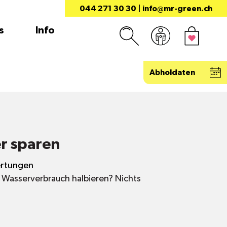
044 271 30 30
|
info@mr-green.ch
s
Info
Abholdaten
er sparen
rtungen
n Wasserverbrauch halbieren? Nichts