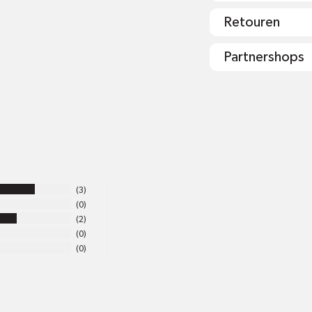
Retouren
Partnershops
shop@mr-gr
3
0
2
0
0