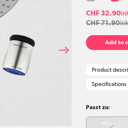
CHF 32.90
in
CHF 71.90
in
Add to c
Product descr
Specifications
1x
Aquaclic-St
Passt zu:
Hergestellt in
Einfache
Mont
Universaladap