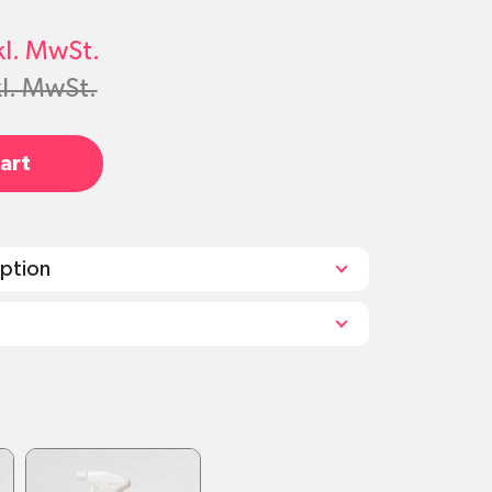
kl. MwSt.
kl. MwSt.
art
iption
rahlregler
 der Schweiz mit erneuerbarer Energie
age
dank mitgeliefertem
ter