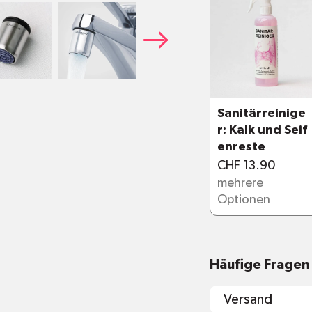
Passt an jede
hier
Sanitärreinige
r: Kalk und Seif
1x Wasserspa
enreste
Durchmesser:
CHF 13.90
Masse: 265 x
mehrere
Gewicht: 26
Optionen
Durchfluss: 7.
Passt an jeden
Häufige Fragen
Versand