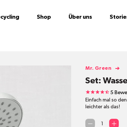
cycling
Shop
Über uns
Storie
Mr. Green
Set: Wass
5
Bewe
Einfach mal so de
leichter als das!
Qty