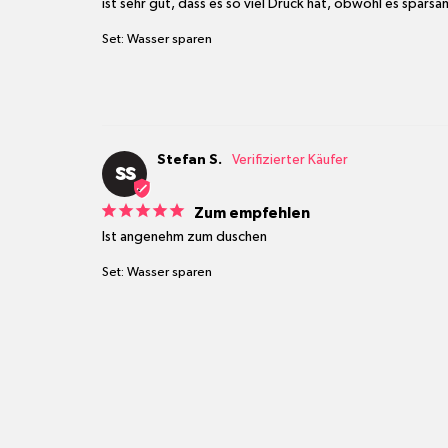
ist sehr gut, dass es so viel Druck hat, obwohl es sparsam
Set: Wasser sparen
Stefan S.
SS
Zum empfehlen
Ist angenehm zum duschen 
Set: Wasser sparen