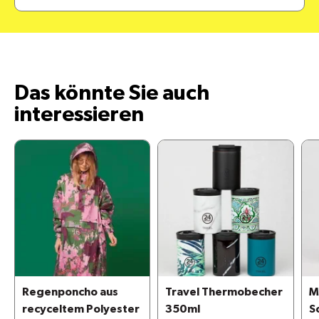
Das könnte Sie auch
interessieren
Regenponcho aus
Travel Thermobecher
M
recyceltem Polyester
350ml
S