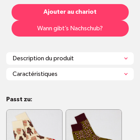
Ajouter au chariot
Wann gibt’s Nachschub?
Description du produit
Caractéristiques
3er-Pack
Passt zu:
Maschinenwaschbar bei 40 Grad
Verwendung von Bleichmittel oder Bügeln
vermeiden
Socken halten länger, wenn man sie nicht in
den Trockner steckt