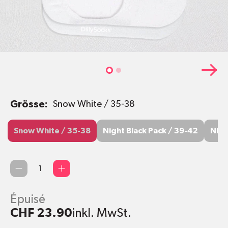
Grösse:
Snow White / 35-38
Snow White / 35-38
Night Black Pack / 39-42
Night
Snow White / 35-38
Night Black Pack / 39-42
Nigh
Quantité
Épuisé
CHF 23.90
inkl. MwSt.