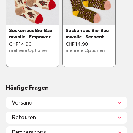
Dank dem Anti-Slip-Stripe rutschen die
Socken auch bei hoher Nutzung nicht von
der Ferse
Kompressionsbogen für noch mehr Halt
Socken aus Bio-Bau
Socken aus Bio-Bau
Der Anti-Slip-Stripe ist ein hautverträglicher
mwolle - Empower
mwolle - Serpent
Polymerstreifen
CHF 14.90
CHF 14.90
Inhaltsstoffe und Materialien:
mehrere Optionen
mehrere Optionen
Häufige Fragen
Versand
Retouren
Partnershops