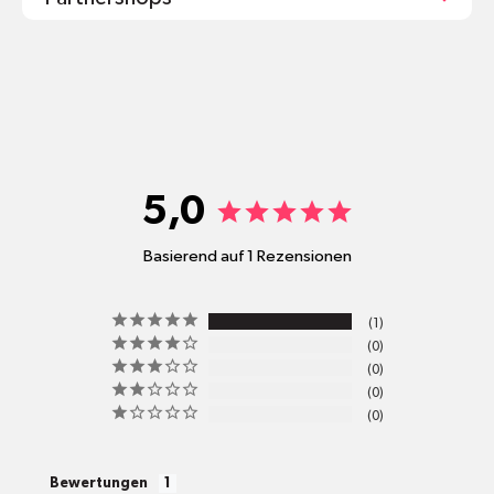
shop@mr-green.ch
5,0
Basierend auf 1 Rezensionen
pro
1
Standort
0
Versandkosten
0
0
0
alle Pakete
Bewertungen