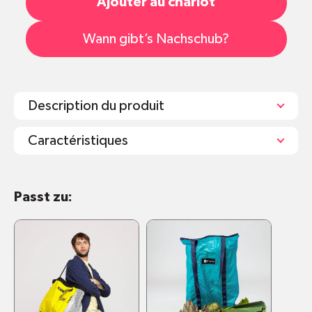
Ajouter au chariot
Wann gibt’s Nachschub?
Description du produit
Caractéristiques
Größe: 29 x 35 x 9 cm
Passt zu:
Volumen: 9 L
Gewicht: 550 g
Hergestellt aus recyceltem Kitematerial.
Gepolsterte, ausziehbare Schultergurte und
Griffe an der Oberseite.
Separates gepolstertes Fach für Laptop (bis
zu 15").