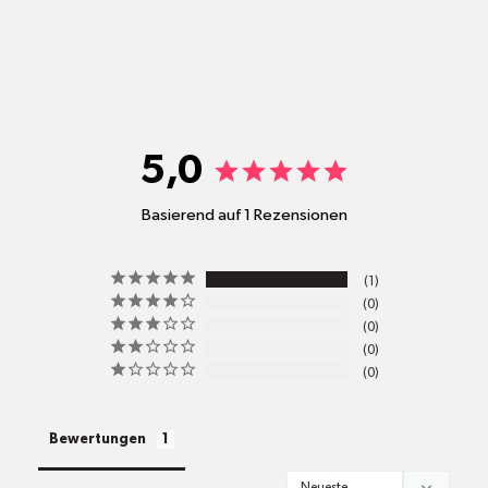
shop@mr-green.ch
5,0
Basierend auf 1 Rezensionen
pro
1
Standort
0
Versandkosten
0
0
0
alle Pakete
Bewertungen