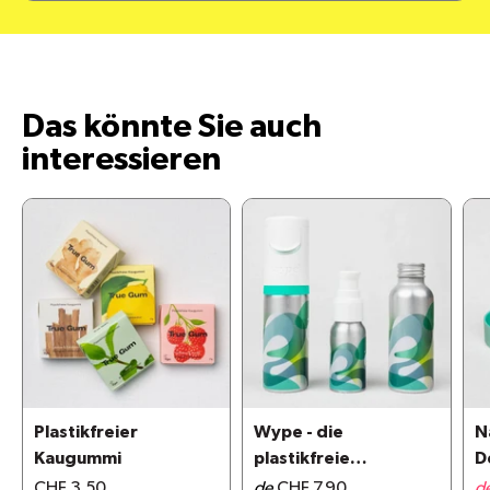
Das könnte Sie auch
interessieren
Plastikfreier
Wype - die
N
Kaugummi
plastikfreie
D
Alternative zu
CHF 3.50
de
CHF 7.90
d