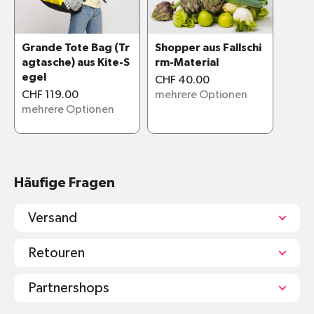
Zwei sichere Reißverschlusstaschen - eine
innen und eine außen.
Mit Rundum-Zipper
Grande Tote Bag (Tr
Shopper aus Fallschi
agtasche) aus Kite-S
rm-Material
Jeder Rucksack schafft 3,5 sichere
egel
Arbeitsstunden für Überlebende
CHF 40.00
CHF 119.00
mehrere Optionen
mehrere Optionen
Häufige Fragen
Versand
Retouren
Partnershops