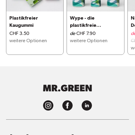
Plastikfreier
Wype - die
N
Kaugummi
plastikfreie
D
Alternative zu
CHF 3.50
de
CHF 7.90
d
Feuchttüchern
weitere Optionen
weitere Optionen
C
w