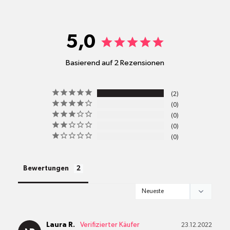
shop@mr-green.ch
5,0
Basierend auf 2 Rezensionen
pro
2
Standort
0
Versandkosten
0
0
0
alle Pakete
Bewertungen
Laura R.
23.12.2022