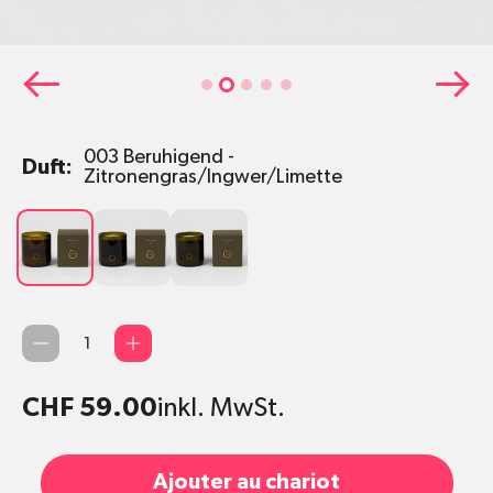
003 Beruhigend -
Duft:
Zitronengras/Ingwer/Limette
003
004
005
Beruhigend
Verführerisch
Zartbitter
-
-
-
Zitronengras/Ingwer/Limette
Kaffee/Jasmin/Tonka/Patchouli
Sandelholz/Kakao/Kardamom/Ma
Quantité
CHF 59.00
inkl. MwSt.
Ajouter au chariot