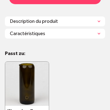
Description du produit
Caractéristiques
Duftkerze: Durchmesser 8cm, Höhe 8cm
Passt zu:
Inhalt: 220ml
Duftkerzen-Profi-Tipp: Kerze nicht ausblasen,
sondern den Docht in das flüssige Wachs
tauchen (z.B. mit einem angebrannten
Zündholz). So entsteht kein Rauch und der
Duft der Kerze kann auch nach dem
Ablöschen noch nachwirken.
Das Glas eignet sich nach Abbrennen der
Kerze als Wasserglas: Um das Glas von
Wachsresten zu befreien, einfach das Wachs