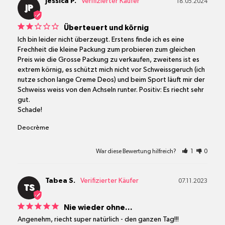
Jessica P.
18.05.2024
JP
Überteuert und körnig
Ich bin leider nicht überzeugt. Erstens finde ich es eine 
Frechheit die kleine Packung zum probieren zum gleichen 
Preis wie die Grosse Packung zu verkaufen, zweitens ist es 
extrem körnig, es schützt mich nicht vor Schweissgeruch (ich 
nutze schon lange Creme Deos) und beim Sport läuft mir der 
Schweiss weiss von den Achseln runter. Positiv: Es riecht sehr 
gut.

Schade!
Deocrème
War diese Bewertung hilfreich?
1
0
Tabea S.
07.11.2023
TS
Nie wieder ohne…
Angenehm, riecht super natürlich - den ganzen Tag!!!