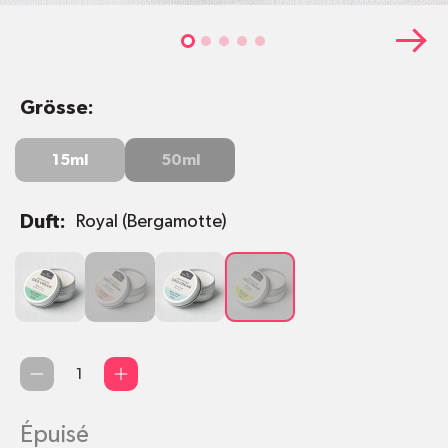
Grösse:
15ml
50ml
15ml
50ml
Duft:
Royal (Bergamotte)
Mojito
Modest
Divine
Royal
(Minze
(Jasmin
(Weihrauch)
(Bergamotte)
&
&
Limette)
Sandelholz)
Quantité
Épuisé