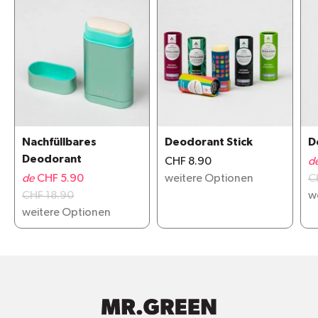
Nachfüllbares
Deodorant Stick
D
Deodorant
CHF 8.90
d
de
CHF 5.90
weitere Optionen
C
CHF 18.90
w
weitere Optionen