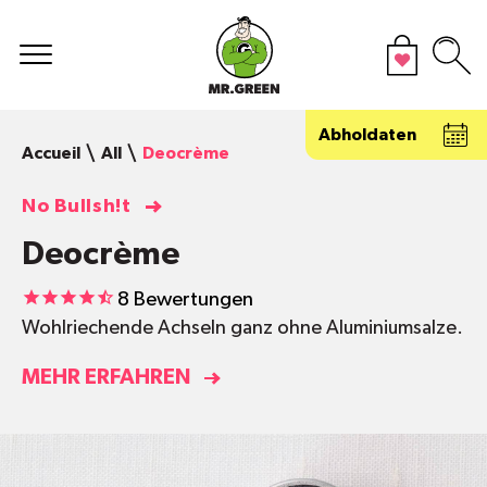
Abholdaten
Accueil
All
Deocrème
No Bullsh!t
Deocrème
8
Bewertungen
Wohlriechende Achseln ganz ohne Aluminiumsalze.
MEHR ERFAHREN