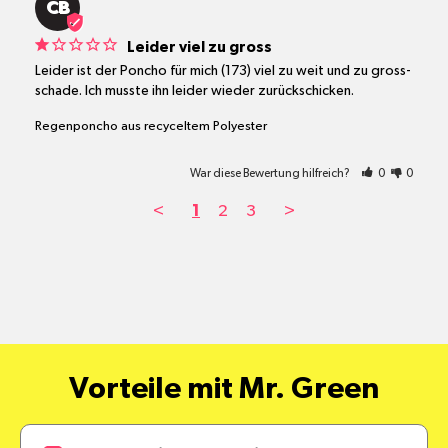
CB
Leider viel zu gross
Leider ist der Poncho für mich (173) viel zu weit und zu gross- 
schade. Ich musste ihn leider wieder zurückschicken.
Regenponcho aus recyceltem Polyester
War diese Bewertung hilfreich?
0
0
<
1
2
3
>
Vorteile mit Mr. Green