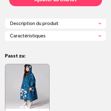
Description du produit
Caractéristiques
Einheitsgrösse
Passt zu:
Knöpfe an den Seiten
Wind- und Wasserfest
Auch für Kinder ab ca. 140cm geeignet
Allzeitbereit - Der Poncho lässt sich anhand
der integrierten Tasche praktisch
zusammenfalten. Eine Anleitung gibt es
hier
Der weit geschnittene Poncho eignet sich
auch für auf der Vespa oder dem Velo, weil er
zusätzlich die Beine vor dem Regen schützt