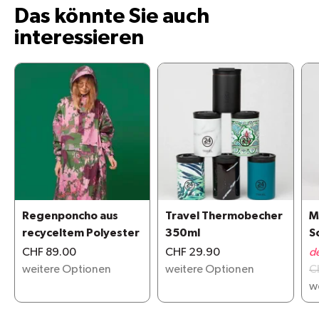
Das könnte Sie auch
interessieren
Regenponcho aus
Travel Thermobecher
M
recyceltem Polyester
350ml
S
G
CHF 89.00
CHF 29.90
d
weitere Optionen
weitere Optionen
C
w