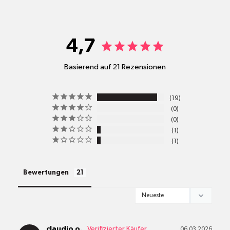
shop@mr-green.ch
4,7
Basierend auf 21 Rezensionen
pro
19
Standort
0
Versandkosten
0
1
1
alle Pakete
Bewertungen
claudio o.
06.03.2026