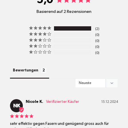
Größe M: 50 x 74 cm
Basierend auf 2 Rezensionen
pro
2
Standort
0
Versandkosten
0
0
0
alle Pakete
Bewertungen
Nicole K.
15.12.2024
NK
sehr effektiv gegen Fasern und genügend gross auch für 