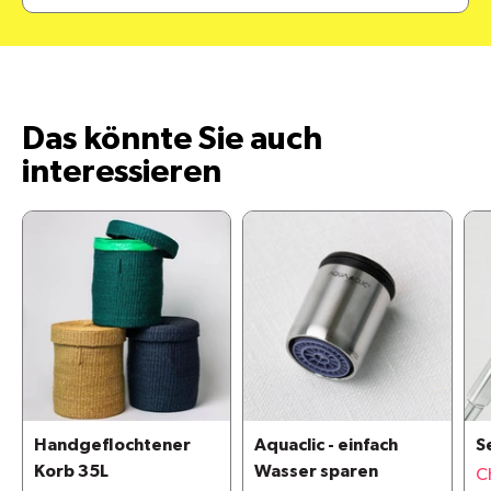
Das könnte Sie auch
interessieren
Handgeflochtener
Aquaclic - einfach
S
Korb 35L
Wasser sparen
C