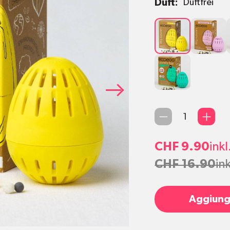
Duft:
Duftfrei
Duftfrei
Frühlings
Tropical
Breeze
Qty
CHF 9.90
ink
CHF 16.90
in
Aggiungi