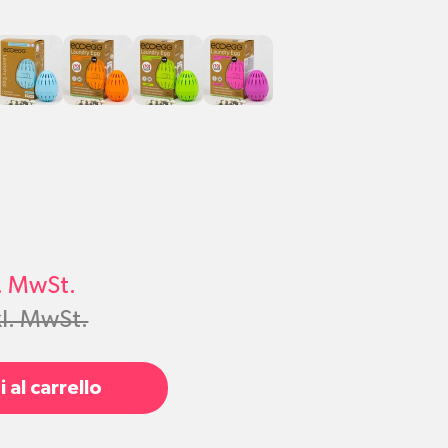
frische
Frische
Orange
Jasmine
British
Wäsche
Blossom
Blooms
l. MwSt.
kl. MwSt.
 al carrello