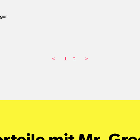
agen.
<
1
2
>