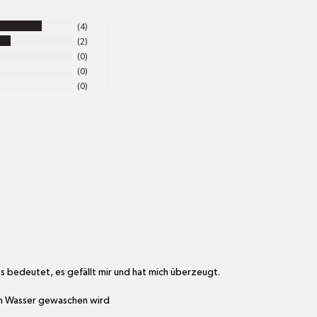
und unbedeckt
4
Inhaltsstoffe:
2
(chioromethyl
0
Olefin sulfona
0
ethoxylated, 
0
s bedeutet, es gefällt mir und hat mich überzeugt. 

em Wasser gewaschen wird