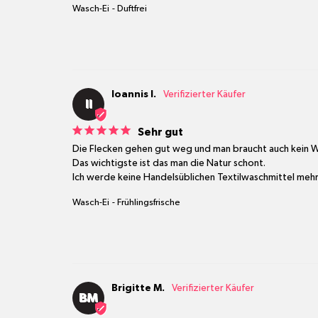
Wasch-Ei
Duftfrei
Ioannis I.
II
Sehr gut
Die Flecken gehen gut weg und man braucht auch kein We
Das wichtigste ist das man die Natur schont.

Ich werde keine Handelsüblichen Textilwaschmittel mehr
Wasch-Ei
Frühlingsfrische
Brigitte M.
BM