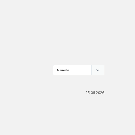
e Haut gründlich waschen.
 Calcium carbonate, Oxirane,2-
pro Standort
)-homopolymer, Saponin, Sodium C14-16
Versandkosten
te, Sodium carbonate, Dodecan-1-ol,
Aluminium hydroxide.
alle Pakete
15.06.2026