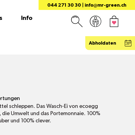
044 271 30 30
|
info@mr-green.ch
s
Info
Abholdaten
rtungen
tel schleppen. Das Wasch-Ei von ecoegg
, die Umwelt und das Portemonnaie. 100%
uber und 100% clever.