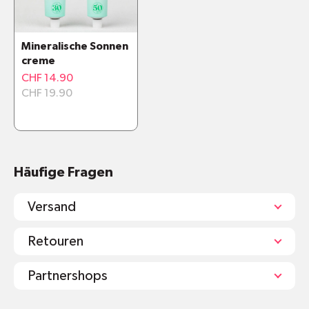
Vollständiger Schutz vor den schädlichen
Auswirkungen der Sonne
Mineralische Sonnen
Ohne Parfüm
creme
wasser- und schweißresistent
CHF 14.90
Materialien und Inhaltsstoffe
CHF 19.90
Häufige Fragen
Versand
Retouren
Partnershops