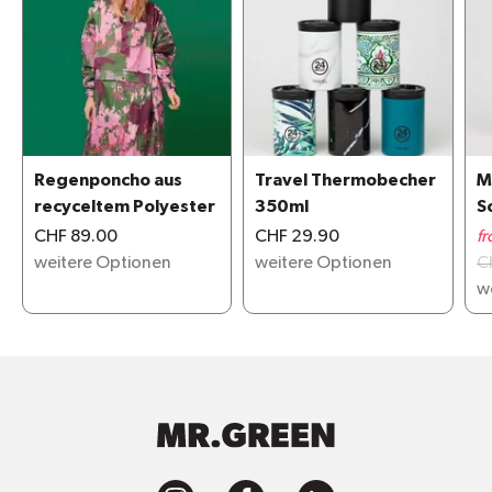
Regenponcho aus
Travel Thermobecher
M
recyceltem Polyester
350ml
S
G
CHF 89.00
CHF 29.90
f
weitere Optionen
weitere Optionen
C
w