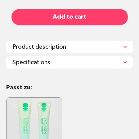
Add to cart
Product description
Specifications
Fürs Gesicht
Passt zu:
Volumen: 50ml
Schutzfaktor: LSF30 oder LSF50
Kann von schwangeren und stillenden
Frauen verwendet werden
Nicht giftig für Meeresökosysteme (coral
safe)
Haut- und ozeanfreundliche Formel