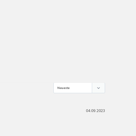
een.ch
pro Standort
Versandkosten
alle Pakete
04.09.2023