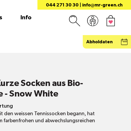
044 271 30 30
|
info@mr-green.ch
s
Info
Abholdaten
urze Socken aus Bio-
 - Snow White
rtung
it den weissen Tennissocken begann, hat
em farbenfrohen und abwechslungsreichen