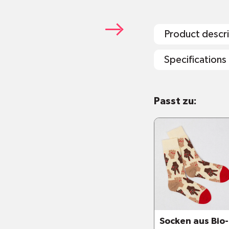
Product descr
Specifications
3er-Pack
Passt zu:
Maschinenwas
Verwendung v
vermeiden
Socken halten 
Trockner stec
Dank dem Anti-
bei hoher Nut
Kompressionsb
Der Anti-Slip-S
Socken aus Bio-
Polymerstreif