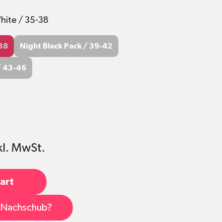
hite / 35-38
-38
Night Black Pack / 39-42
38
Night Black Pack / 39-42
/ 43-46
/ 43-46
kl. MwSt.
art
s Nachschub?