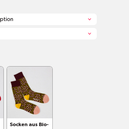
iption
chbar bei 40 Grad
on Bleichmittel oder Bügeln
länger, wenn man sie nicht in den
kt
Slip-Stripe rutschen die Socken auch
zung nicht von der Ferse
ogen für noch mehr Halt
tripe ist ein hautverträglicher
Socken aus Bio-
en