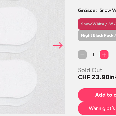
Grösse:
Snow W
Snow White / 35
Snow White / 35-
Night Black Pack 
Night Black Pack 
Qty
Sold Out
CHF 23.90
in
Add to c
Wann gibt’