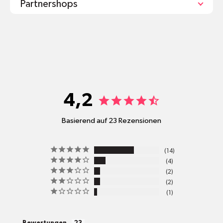
Partnershops
shop@mr-green.ch
4,2
Basierend auf 23 Rezensionen
pro
14
Standort
4
Versandkosten
2
2
1
alle Pakete