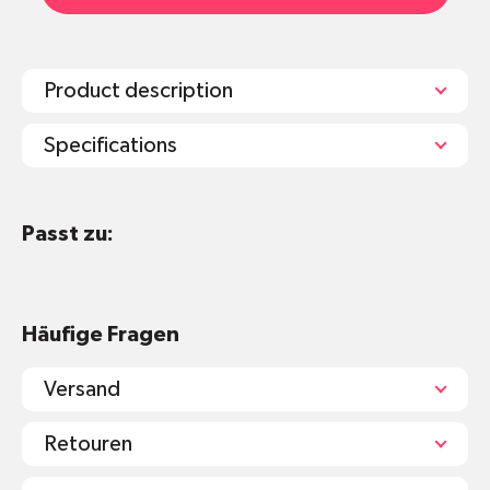
Product description
Specifications
Passt zu:
Kartonverpackung
Natürliche Aromen, Chicle (Baumsaft),
Rapsglycerin (anstatt Palmöl), Xylitol und
Stevia
Häufige Fragen
Versand
Retouren