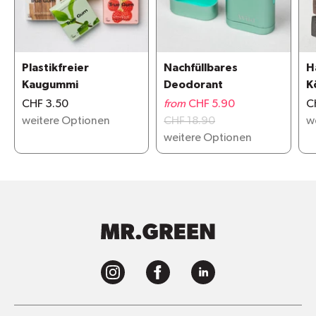
Plastikfreier
Nachfüllbares
H
Kaugummi
Deodorant
K
CHF 3.50
from
CHF 5.90
C
weitere Optionen
CHF 18.90
w
weitere Optionen