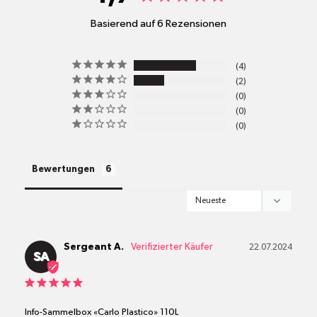
Basierend auf 6 Rezensionen
pro
4
Standort
2
Versandkosten
0
0
0
alle Pakete
Bewertungen
Sergeant A.
22.07.2024
SA
Info-Sammelbox «Carlo Plastico» 110L