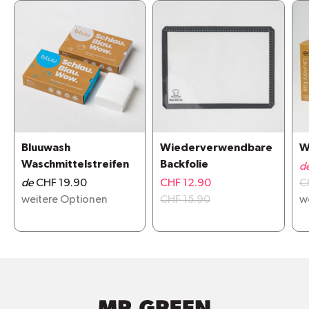
Bluuwash
Wiederverwendbare
W
Waschmittelstreifen
Backfolie
d
de
CHF 19.90
CHF 12.90
C
weitere Optionen
CHF 15.90
w