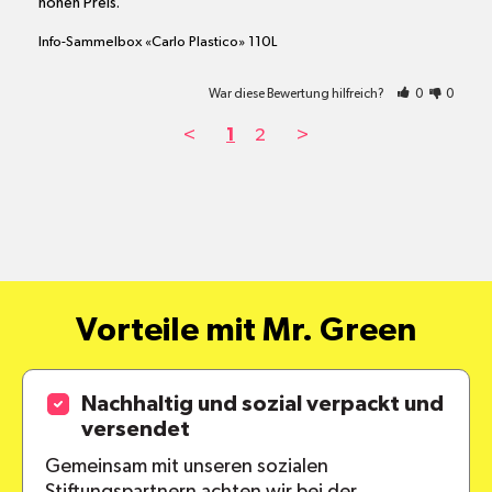
hohen Preis.
Info-Sammelbox «Carlo Plastico» 110L
War diese Bewertung hilfreich?
0
0
<
1
2
>
Vorteile mit Mr. Green
Nachhaltig und sozial verpackt und
versendet
Gemeinsam mit unseren sozialen
Stiftungspartnern achten wir bei der