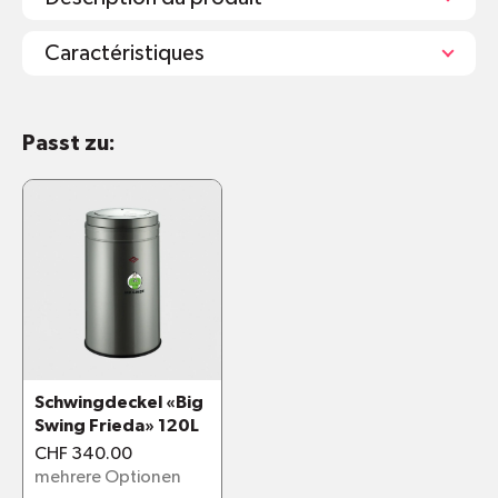
Caractéristiques
Fassungsvermögen: 110L
Passt zu:
Masse: 480 x 480 x 855 mm (L/B/H)
Gewicht: 2kg
Einwurfloch im Deckel
Der Carlo Plastico wird bereits
zusammengesteckt geliefert
Laut Hersteller kann die Sammelbox dank
Wetterbeständigkeit im Aussenbereich
eingesetzt werden. Wir empfehlen die
Verwendung jedoch für den Innenbereich.
Schwingdeckel «Big
Die Wertstoff-Piktogramme sind auf den
Swing Frieda» 120L
Deckel gedruckt
CHF 340.00
Material: Polypropylen, 600g/m2
mehrere Optionen
Hohlkammerplatte