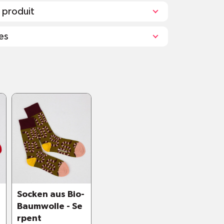
 produit
es
chbar bei 40 Grad
n Bleichmittel oder Bügeln
länger, wenn man sie nicht in den
kt
Socken aus Bio-
Baumwolle - Se
rpent