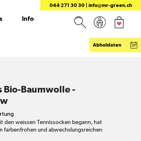
044 271 30 30
|
info@mr-green.ch
s
Info
Abholdaten
s Bio-Baumwolle -
ow
rtung
it den weissen Tennissocken begann, hat
em farbenfrohen und abwechslungsreichen