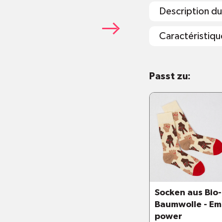
Description du
Caractéristiqu
Maschinenwas
Passt zu:
Verwendung vo
vermeiden
Socken halten 
Trockner stec
Socken aus Bio-
Baumwolle - Em
power