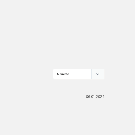
pro Standort
Versandkosten
alle Pakete
06.01.2024