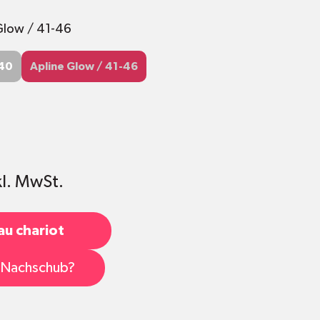
Glow / 41-46
-40
Apline Glow / 41-46
-40
Apline Glow / 41-46
kl. MwSt.
au chariot
s Nachschub?