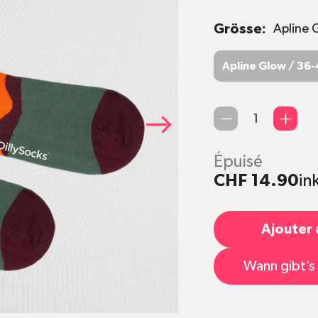
Grösse:
Apline 
Apline Glow / 36
Apline Glow / 36
Quantité
Épuisé
CHF 14.90
in
Ajouter 
Wann gibt’