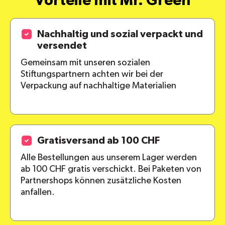
Vorteile mit Mr. Green
Größe leicht abweichen können.
pro
Standort
Materialien und Inhaltsstoffe
Versandkosten
Nachhaltig und sozial verpackt und
versendet
Gemeinsam mit unseren sozialen
Stiftungspartnern achten wir bei der
alle Pakete
Verpackung auf nachhaltige Materialien
Gratisversand ab 100 CHF
Alle Bestellungen aus unserem Lager werden
ab 100 CHF gratis verschickt. Bei Paketen von
Partnershops können zusätzliche Kosten
anfallen.