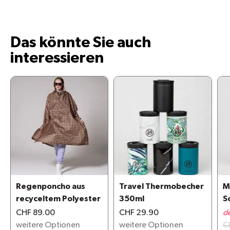
Das könnte Sie auch
interessieren
Regenponcho aus
Travel Thermobecher
M
recyceltem Polyester
350ml
S
G
CHF 89.00
CHF 29.90
d
weitere Optionen
weitere Optionen
C