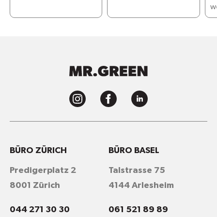
w
BÜRO ZÜRICH
BÜRO BASEL
Predigerplatz 2
Talstrasse 75
8001 Zürich
4144 Arlesheim
044 271 30 30
061 521 89 89