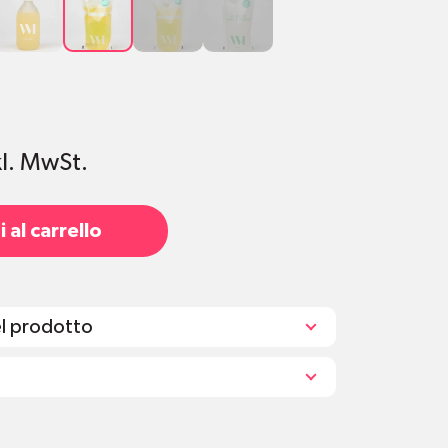
Ylang &
Duschgel
Fruchtiges
Duschgel
Pfingstrose
580ml
Duschgel
Ylang &
290ml
580ml
Pfingstrose
580ml
kl. MwSt.
 al carrello
el prodotto
che: 290 ml / Refill: 580 ml