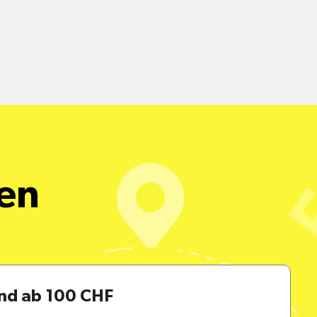
alle Pakete
een
and ab 100 CHF