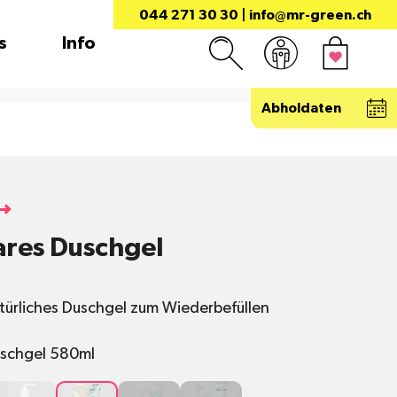
044 271 30 30
|
info@mr-green.ch
s
Info
Abholdaten
ares Duschgel
türliches Duschgel zum Wiederbefüllen
Duschgel 580ml
s
Duschgel
Refill
Refill
Refill