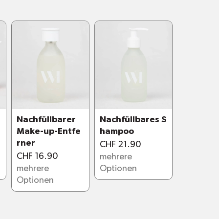
nfte Reinigung mit Kokosöl-Derivaten,
 Glycerin. Milder Duft und PH-Wert nahe
.
uschgel
: Ein Duft aus Bergamotte &
r eine spritzige und
sspendende Dusche
ng & Pfingstrose
: Ein blumig-würziger
t mit zarten, frischen Noten.
 aus natürlichen Inhaltsstoffen
 Frankreich
Nachfüllbarer
Nachfüllbares S
Make-up-Entfe
hampoo
en Inhaltsstoffen
rner
CHF 21.90
tandsfähiges Glas, das auch bei Brüchen
CHF 16.90
mehrere
mehrere
Optionen
h bei Kontakt mit Wasser
Optionen
achfüllbar mit Öko-Nachfüllpackungen
are Flasche
d Inhaltsstoffe: