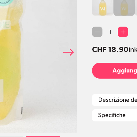
290ml
Duschgel
290ml
Qty
CHF 18.90
in
Aggiungi
Descrizione d
Specifiche
Inhalt Glasflas