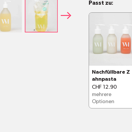
Passt zu:
Duschgel
: Sa
Aloe Vera und
dem der Haut
Fruchtiges D
weissem Tee fü
feuchtigkeit
Duschgel Yla
Duft kombinier
Besteht zu 98%
Hergestellt in
Nachfüllbare Z
ahnpasta
Mit biologisch
CHF 12.90
Extrem widers
mehrere
nicht splittert
Optionen
Rutschfest auc
Beliebig oft n
100% recycelb
Materialien un