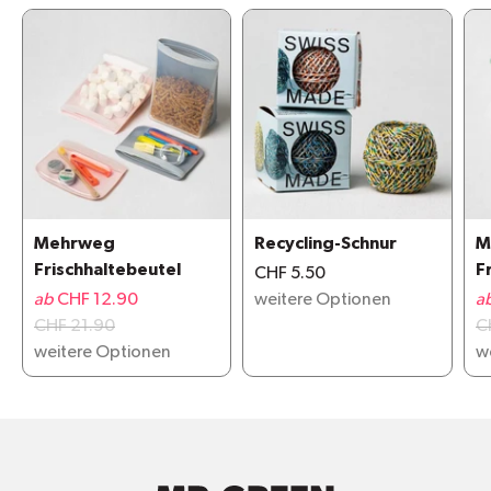
Mehrweg
Recycling-Schnur
M
Frischhaltebeutel
F
CHF 5.50
ab
CHF 12.90
weitere Optionen
a
CHF 21.90
C
weitere Optionen
w