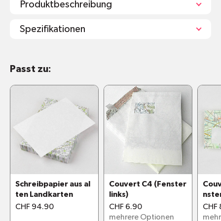
Produktbeschreibung
Spezifikationen
Notizblock DIN A4
Passt zu:
spart
90% Energie
und
100% Wasser
im
Vergleich zu herkömmlichem Recyclingpapier
100 Blatt
Kopfleimung
Direktrecycelt
Hergestellt aus Schneideabfällen
Schreibpapier aus al
Couvert C4 (Fenster
Couv
ten Landkarten
links)
nster
CHF 94.90
CHF 6.90
CHF 
mehrere Optionen
mehr