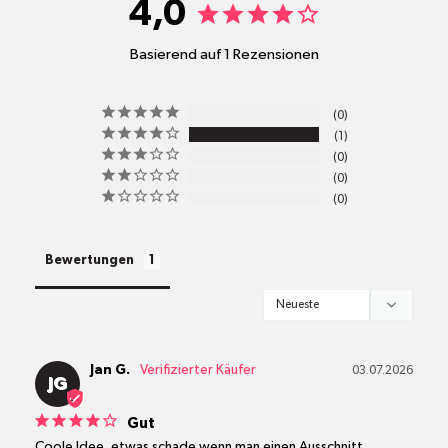
4,0
Basierend auf 1 Rezensionen
pro
0
Standort
1
Versandkosten
0
0
0
alle Pakete
Bewertungen
Jan G.
03.07.2026
JG
Gut
Coole Idee, etwas schade wenn man einen Ausschnitt 