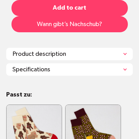
Add to cart
Wann gibt’s Nachschub?
Product description
Specifications
Maschinenwaschbar bei 40 Grad
Passt zu:
Verwendung von Bleichmittel oder Bügeln
vermeiden
Socken halten länger, wenn man sie nicht in
den Trockner steckt