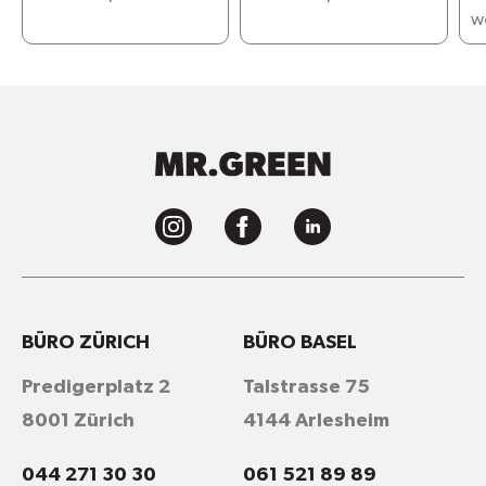
w
BÜRO ZÜRICH
BÜRO BASEL
Predigerplatz 2
Talstrasse 75
8001 Zürich
4144 Arlesheim
044 271 30 30
061 521 89 89