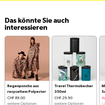
Das könnte Sie auch
interessieren
Regenponcho aus
Travel Thermobecher
M
recyceltem Polyester
350ml
S
G
CHF 89.00
CHF 29.90
f
weitere Optionen
weitere Optionen
C