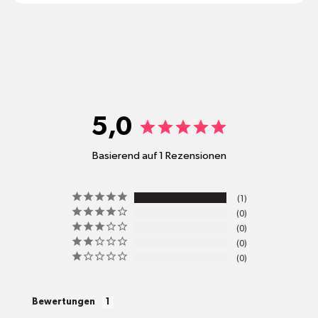
shop@mr-green.ch
5,0
Basierend auf 1 Rezensionen
pro
1
Standort
0
Versandkosten
0
0
0
alle Pakete
Bewertungen