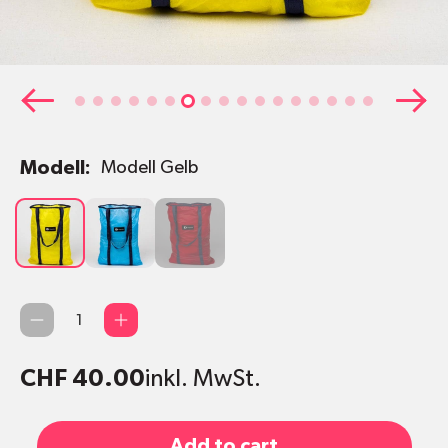
Modell:
Modell Gelb
Modell
Modell
Modell
Gelb
Hellblau
Rot
Qty
CHF 40.00
inkl. MwSt.
Add to cart