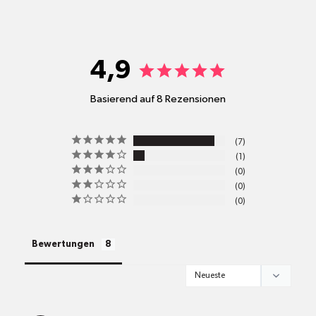
shop@mr-green.ch
4,9
Basierend auf 8 Rezensionen
pro
7
Standort
1
Versandkosten
0
0
0
alle Pakete
Bewertungen