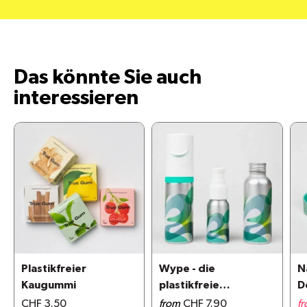
Das könnte Sie auch
interessieren
Plastikfreier
Wype - die
N
Kaugummi
plastikfreie
D
Alternative zu
CHF 3.50
from
CHF 7.90
f