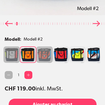
Modell:
Modell #2
Modell
Modell
Modell
Modell
Modell
Modell
M
#1
#2
#3
#4
#5
#6
#
Quantité
CHF 119.00
inkl. MwSt.
Ajouter au chariot