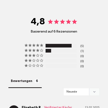
shop@mr-green.ch
4,8
Basierend auf 6 Rezensionen
pro
5
Standort
1
Versandkosten
0
0
0
alle Pakete
Bewertungen
Elisabeth R.
13.02.2025