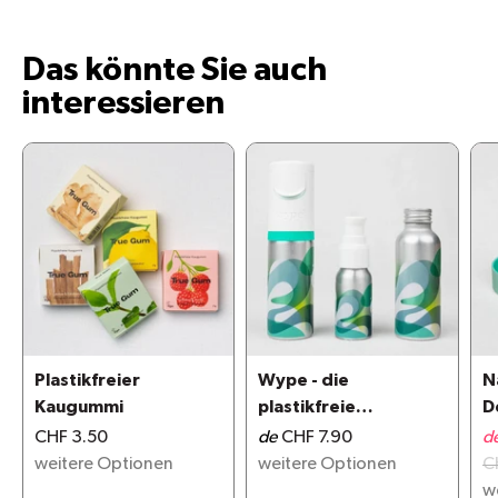
Das könnte Sie auch
interessieren
Plastikfreier
Wype - die
N
Kaugummi
plastikfreie
D
Alternative zu
CHF 3.50
de
CHF 7.90
d
Feuchttüchern
weitere Optionen
weitere Optionen
C
w