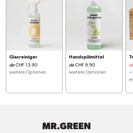
Glasreiniger
Handspülmittel
T
de
CHF 13.90
de
CHF 9.90
d
weitere Optionen
weitere Optionen
C
w