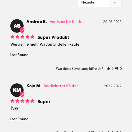
geeignet für das Entfernen von Nagellack
Materialien und Inhaltsstoffe
Andrea B.
29.05.2023
AB
Super Produkt
Werde nie mehr Watterondellen kaufen
Last Round
War diese Bewertung hilfreich?
0
0
Kaja M.
20.12.2022
KM
Super
👍�
Last Round