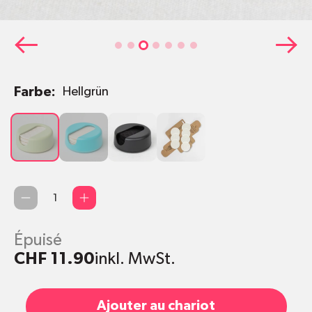
Farbe:
Hellgrün
Hellgrün
Türkis
Schwarz
Nachfüll-
Pads
(ohne
Etui)
Quantité
Épuisé
CHF 11.90
inkl. MwSt.
Ajouter au chariot