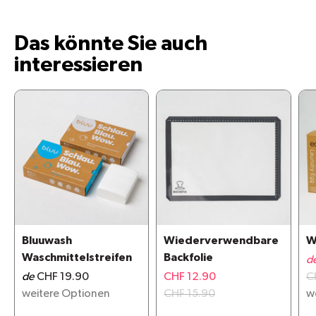
Das könnte Sie auch
interessieren
Bluuwash
Wiederverwendbare
W
Waschmittelstreifen
Backfolie
d
de
CHF 19.90
CHF 12.90
C
weitere Optionen
CHF 15.90
w