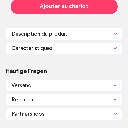
Ajouter au chariot
Description du produit
Caractéristiques
Fassungsvermögen: 33L
Häufige Fragen
Masse: 375 x 690 mm (B/H)
Gewicht: 6kg
Versand
Inklusive Sticker von Mr. Green zum
Selbstaufkleben
Retouren
Praktischer Fusstritt, mit welchem die
Edelstahl-Klappe geöffnet wird
Partnershops
Mögliche Farben: Mint, Schwarz matt,
Graphit matt, Cool Gray matt, Neusilber,