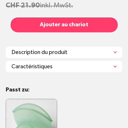
CHF 21.90
inkl. MwSt.
Ajouter au chariot
Description du produit
Caractéristiques
Erhältlich in drei Grössen
Passt zu:
Klein: 0.3 L, Länge: 19.4cm x Breite: 13.5cm
Mittel: 1 L, Länge: 19.5cm x Breite: 19.5cm
Gross: 1.5 L (stehend), Länge: 15.5cm x
Breite: 9.5cm x Höhe: 21.5cm