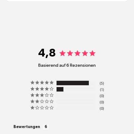
shop@mr-green.ch
4,8
Basierend auf 6 Rezensionen
pro
5
Standort
1
Versandkosten
0
0
0
alle Pakete
Bewertungen