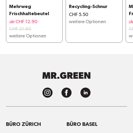
Mehrweg
Recycling-Schnur
M
Frischhaltebeutel
F
CHF 5.50
de
CHF 12.90
weitere Optionen
d
CHF 21.90
C
weitere Optionen
w
BÜRO ZÜRICH
BÜRO BASEL