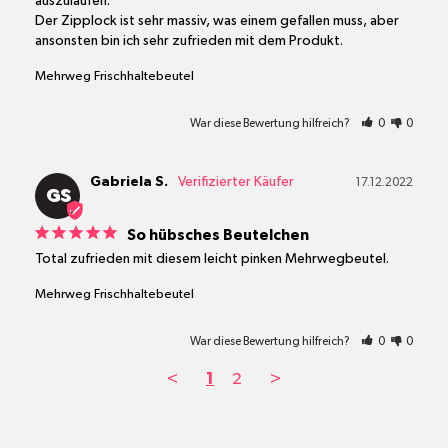
auszulaufen.

Der Zipplock ist sehr massiv, was einem gefallen muss, aber 
ansonsten bin ich sehr zufrieden mit dem Produkt.
Mehrweg Frischhaltebeutel
War diese Bewertung hilfreich?
0
0
Gabriela S.
17.12.2022
GS
So hübsches Beutelchen
Total zufrieden mit diesem leicht pinken Mehrwegbeutel.
Mehrweg Frischhaltebeutel
War diese Bewertung hilfreich?
0
0
<
1
2
>