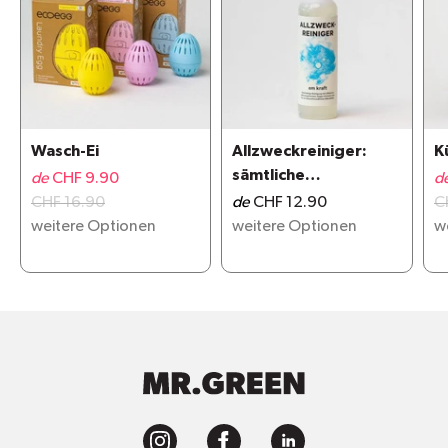
Wasch-Ei
Allzweckreiniger:
K
sämtliche
de
CHF 9.90
d
Oberflächen
CHF 16.90
de
CHF 12.90
C
weitere Optionen
weitere Optionen
w