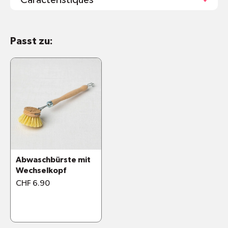
Durchmesser: 4cm
Passt zu:
Pflege: Die Borsten nicht im Wasser stehen
lassen, die Bürste zum Trocknen aufhängen
oder in einem Behälter aufstellen
Inhaltsstoffe und Materialien:
FSC-zertifiziertes Buchenholz
Agave-Naturfasern
Abwaschbürste mit
Wechselkopf
CHF 6.90