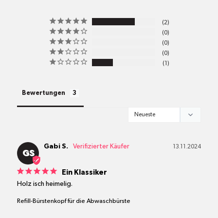
pro
2
Standort
0
Versandkosten
0
0
1
alle Pakete
Bewertungen
Gabi S.
13.11.2024
GS
Ein Klassiker
Holz isch heimelig.
Refill-Bürstenkopf für die Abwaschbürste