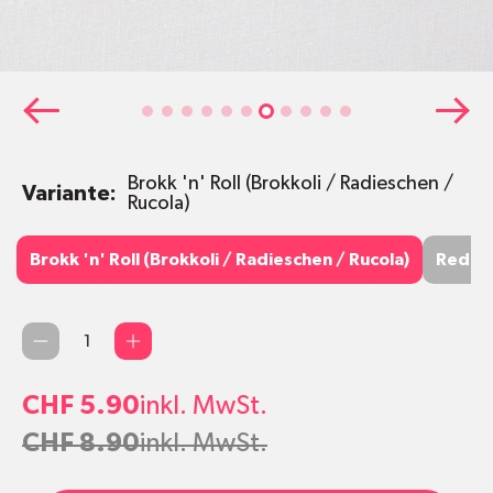
Brokk 'n' Roll (Brokkoli / Radieschen /
Variante:
Rucola)
Brokk 'n' Roll (Brokkoli / Radieschen /
Red Hot
Brokk 'n' Roll (Brokkoli / Radieschen / Rucola)
Red Ho
Rucola)
Senf)
Quantité
CHF 5.90
inkl. MwSt.
CHF 8.90
inkl. MwSt.