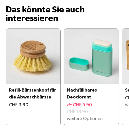
Das könnte Sie auch
interessieren
Refill-Bürstenkopf für
Nachfüllbares
S
die Abwaschbürste
Deodorant
C
CHF 3.90
de
CHF 5.90
w
CHF 18.90
weitere Optionen