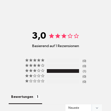
shop@mr-green.ch
3,0
Basierend auf 1 Rezensionen
pro
0
Standort
0
Versandkosten
1
0
0
alle Pakete
Bewertungen