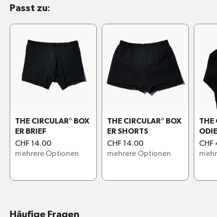
Passt zu:
Verfügbare Grössen: 39-42 / 43-46
Recycling und Discount:
hi@shopwyt.com
Materialien und Inhaltsstoffe:
THE CIRCULAR° BOX
THE CIRCULAR° BOX
THE 
ER BRIEF
ER SHORTS
ODI
CHF 14.00
CHF 14.00
CHF 
mehrere Optionen
mehrere Optionen
mehr
Häufige Fragen