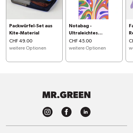
Packwürfel-Set aus
Notabag -
F
Kite-Material
Ultraleichtes
R
Badetuch
m
CHF 49.00
CHF 45.00
C
weitere Optionen
weitere Optionen
w