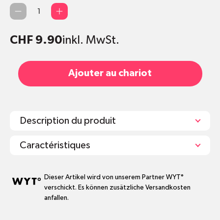
Quantité
CHF 9.90
inkl. MwSt.
Ajouter au chariot
Description du produit
Caractéristiques
Normale Taille, normales Bein
Dieser Artikel wird von unserem Partner WYT°
verschickt. Es können zusätzliche Versandkosten
Vollständig recycelbar
anfallen.
Verstärkte Ferse und Spitze
Nachhaltig in Portugal hergestellt