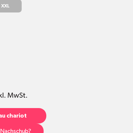
XXL
kl. MwSt.
au chariot
s Nachschub?