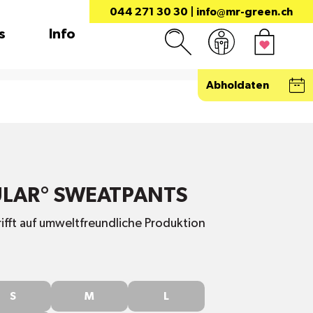
044 271 30 30
|
info@mr-green.ch
s
Info
Abholdaten
ULAR° SWEATPANTS
rifft auf umweltfreundliche Produktion
M
L
S
M
L