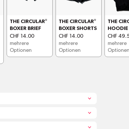
Discount:
THE CIRCULAR°
THE CIRCULAR°
THE CIR
BOXER BRIEF
BOXER SHORTS
HOODIE
CHF 14.00
CHF 14.00
CHF 49.
hi@shopwyt.com
mehrere
mehrere
mehrere
Optionen
Optionen
Optione
d Inhaltsstoffe