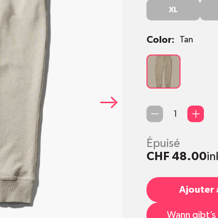
XL
XXL
XL
Color:
Tan
Tan
Quantité
Épuisé
CHF 48.00
in
Ajouter 
Wann gibt’