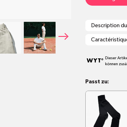
Description du
Caractéristiqu
Tapered Fit (w
Dieser Artik
können zusät
Normale Grös
Eingesticktes
Schwerer Stof
Passt zu:
Entwickelt, u
Nachhaltig in 
Grösseninfo: