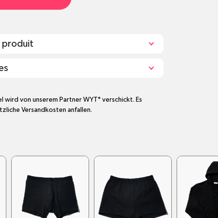
 produit
es
ird nach unten enger)
el wird von unserem Partner WYT° verschickt. Es
zliche Versandkosten anfallen.
se
 Logo
f: 380 g/m2
m recycelt zu werden
Portugal hergestellt