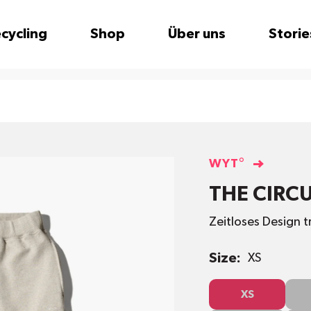
cycling
Shop
Über uns
Storie
WYT°
THE CIRC
Zeitloses Design t
Size:
XS
XS
S
XS