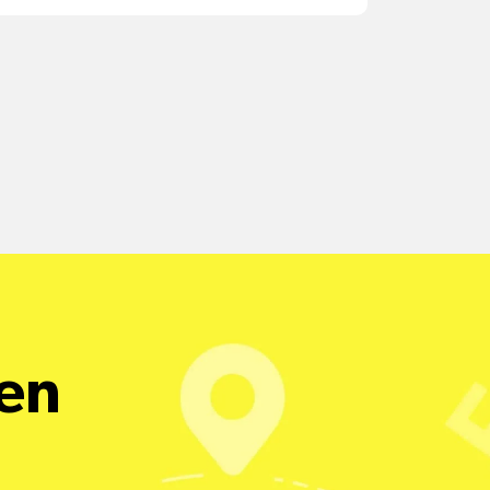
een.ch
pro Standort
Versandkosten
alle Pakete
een