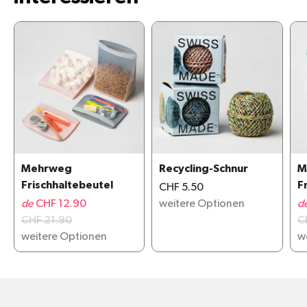
Mehrweg
Recycling-Schnur
M
Frischhaltebeutel
F
CHF 5.50
de
CHF 12.90
weitere Optionen
d
CHF 21.90
C
weitere Optionen
w