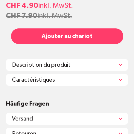
CHF 4.90
inkl. MwSt.
CHF 7.90
inkl. MwSt.
Ajouter au chariot
Description du produit
Caractéristiques
Box mit 10 oder 100 Kapseln
Häufige Fragen
100% kompostierbar
NESPRESSO®-kompatibel
Versand
Erhältlich als Lungo oder Espresso
Tradtionell & organisch hergestellt in Nepal
Retouren