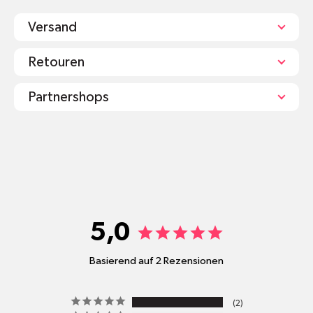
Versand
Retouren
Partnershops
shop@mr-green.ch
5,0
Basierend auf 2 Rezensionen
pro
2