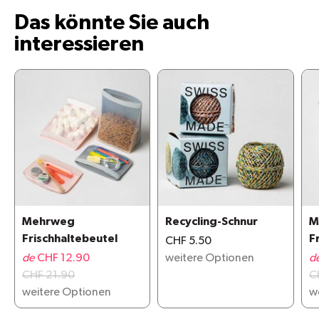
Das könnte Sie auch
interessieren
Mehrweg
Recycling-Schnur
M
Frischhaltebeutel
F
CHF 5.50
de
CHF 12.90
weitere Optionen
d
CHF 21.90
C
weitere Optionen
w