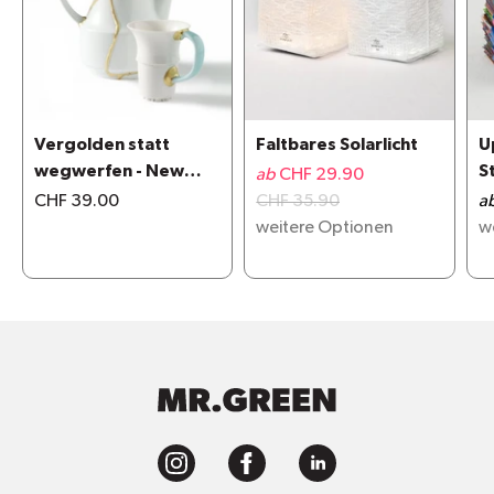
Vergolden statt
Faltbares Solarlicht
U
wegwerfen - New
S
ab
CHF 29.90
Kintsugi repair kit
CHF 39.00
CHF 35.90
a
weitere Optionen
w