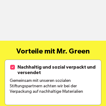
shop@mr-green.ch
Vorteile mit Mr. Green
pro
Standort
Versandkosten
Nachhaltig und sozial verpackt und
versendet
Gemeinsam mit unseren sozialen
Stiftungspartnern achten wir bei der
alle Pakete
Verpackung auf nachhaltige Materialien