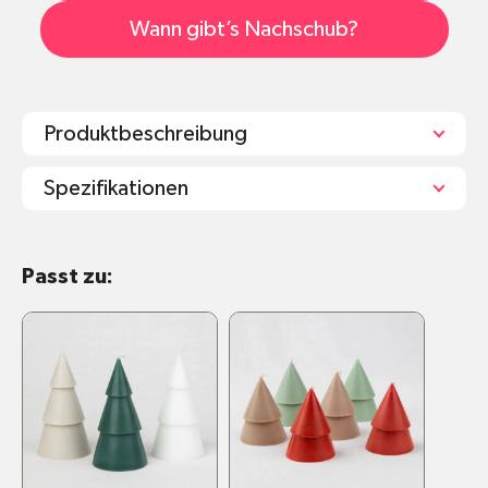
Wann gibt’s Nachschub?
Produktbeschreibung
Spezifikationen
Zwei vorgestanzte Kartonbögen aus
Passt zu:
Recyclingpapier
Größe 16 × 23 cm
Gewicht 33 g