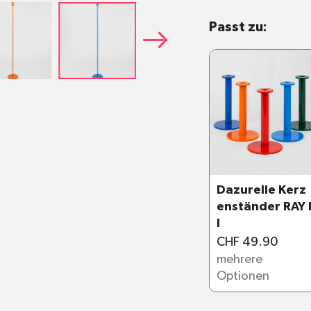
Stahl mit Pulv
Passt zu:
Verfügbar in 
Masse: Höhe 1
cm.
Sozial hergeste
Dazurelle Kerz
enständer RAY 
I
CHF 49.90
mehrere
Optionen