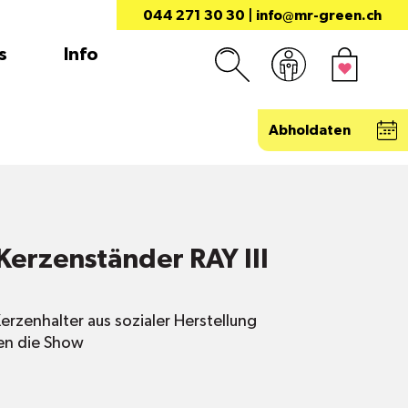
044 271 30 30
|
info@mr-green.ch
s
Info
Abholdaten
Kerzenständer RAY III
erzenhalter aus sozialer Herstellung
zen die Show