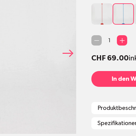
Rot
Hellblau
Anzahl
CHF 69.00
in
In den 
Produktbesch
Spezifikatione