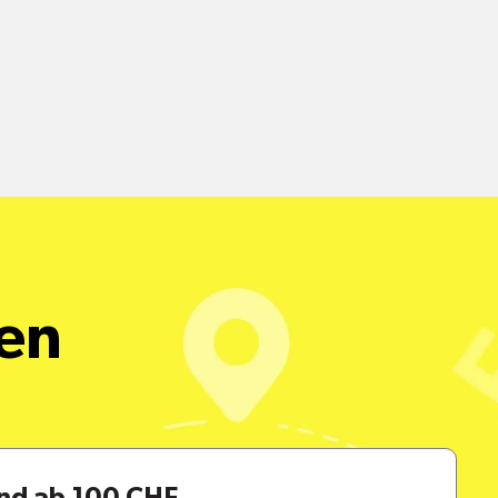
alle Pakete
een