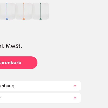
Dunkelblau
Orange
Grün
kl. MwSt.
Warenkorb
reibung
n