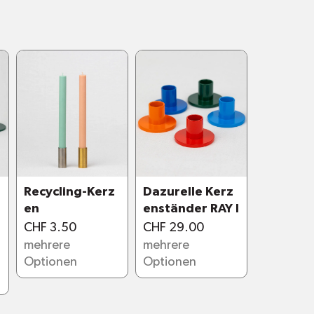
erbeschichtung
5 verschiedenen Farben
00 cm. Durchmesser Bodenplatte 14
llt in Zürich
Recycling-Kerz
Dazurelle Kerz
I
en
enständer RAY I
CHF 3.50
CHF 29.00
mehrere
mehrere
Optionen
Optionen