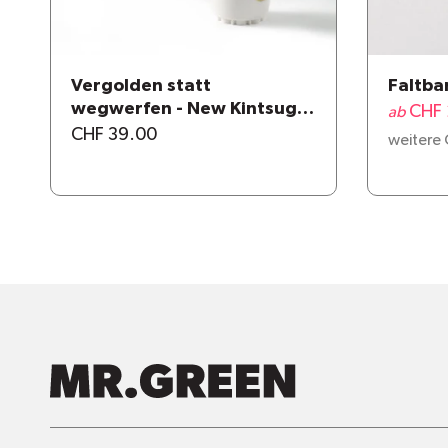
Vergolden statt
Faltbar
wegwerfen - New Kintsugi
CHF 
ab
repair kit
CHF 39.00
weitere