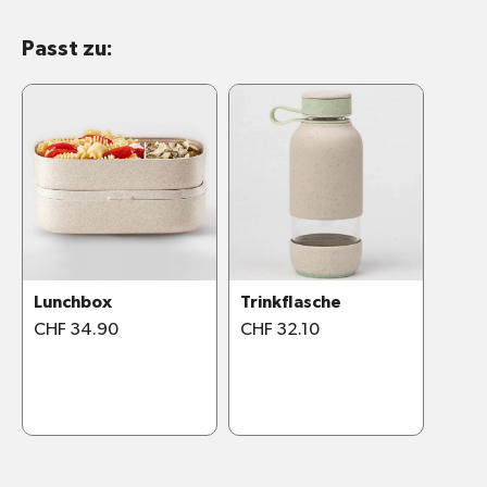
Spülmaschinenfest
Passt zu:
Geeignet für die Mikrowelle
Fassungsvermögen: 400ml
Geeignet für Temperaturen zwischen -20ºC
bis +100ºC
Masse: Länge 9,2 cm, Breite 9,2 cm, Höhe
14,8 cm
100% auslaufsicher
Lunchbox
Trinkflasche
CHF 34.90
CHF 32.10