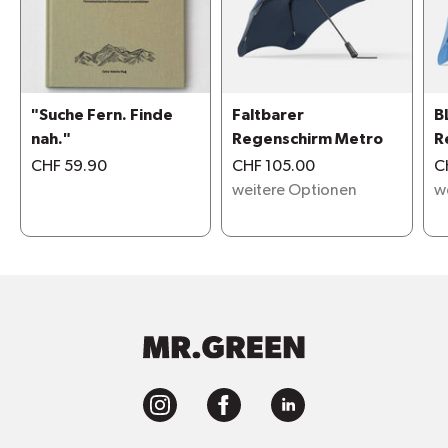
"Suche Fern. Finde
Faltbarer
B
nah."
Regenschirm Metro
R
u
CHF 59.90
CHF 105.00
C
weitere Optionen
w