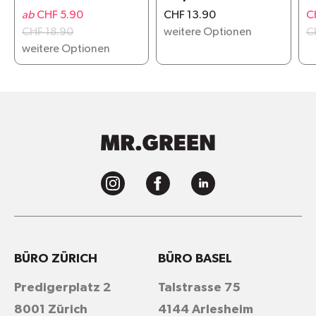
ab
CHF 5.90
CHF 13.90
C
CHF 18.90
weitere Optionen
C
weitere Optionen
BÜRO ZÜRICH
BÜRO BASEL
Predigerplatz 2
Talstrasse 75
8001 Zürich
4144 Arlesheim