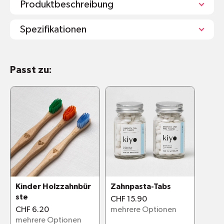
Produktbeschreibung
Spezifikationen
3 verschiedene Gravuren zur
Passt zu:
Unterscheidung
Pflanzliche Wachsbeschichtung des
Holzgriffs für einen glatten Schliff und
Feuchtigkeitsschutz
Nach der Verwendung am besten den
Holzgriff abtrocknen für noch mehr
Feuchtigkeitsschutz
Nach ca. 2-3 Monaten hat die Liebwerk
Holzzahnbürste ausgedient. Einfach den
Bürstenkopf abbrechen und im Hausabfall
Kinder Holzzahnbür
Zahnpasta-Tabs
entsorgen. Der Griff kann beliebig
ste
CHF 15.90
weiterverwendet werden zum Basteln, im
CHF 6.20
mehrere Optionen
mehrere Optionen
Garten oder als Brennstoff