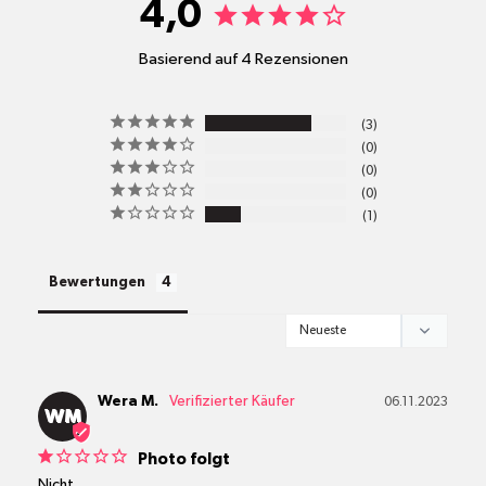
4,0
Basierend auf 4 Rezensionen
pro
3
Standort
0
Versandkosten
0
0
1
alle Pakete
Bewertungen
Wera M.
06.11.2023
WM
Photo folgt
Nicht