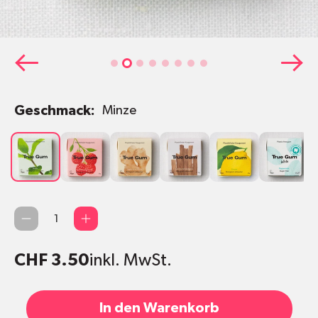
Geschmack:
Minze
Minze
Himbeere
Ingwer
Lakritze
Zitrone
White
M
& Vanille
&
&
zuckerfrei
z
Kurkuma
Eukalyptus
Anzahl
CHF 3.50
inkl. MwSt.
In den Warenkorb