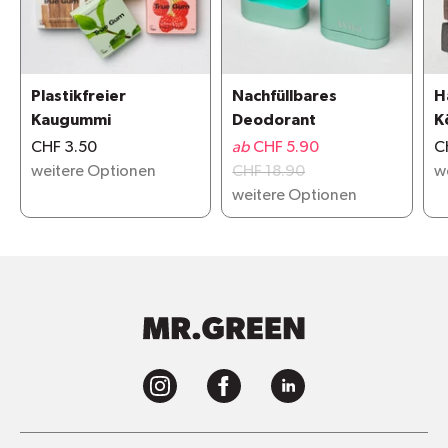
Plastikfreier
Nachfüllbares
H
Kaugummi
Deodorant
K
CHF 3.50
ab
CHF 5.90
C
weitere Optionen
CHF 18.90
w
weitere Optionen