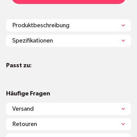
Produktbeschreibung
Spezifikationen
Passt zu:
Kartonverpackung
Natürliche Aromen, Chicle (Baumsaft),
Rapsglycerin (anstatt Palmöl), Xylitol und
Stevia
Häufige Fragen
Versand
Retouren