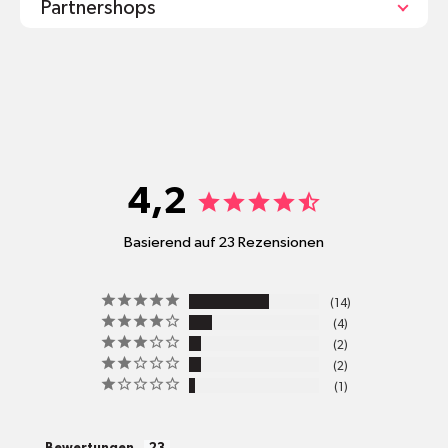
Partnershops
shop@mr-green.ch
4,2
Basierend auf 23 Rezensionen
pro
14
Standort
4
Versandkosten
2
2
1
alle Pakete