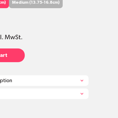
5cm)
Medium (13.75-16.8cm)
cm)
Medium (13.75-16.8cm)
kl. MwSt.
art
iption
 Behältnisse mit einem Durchmesser von
m