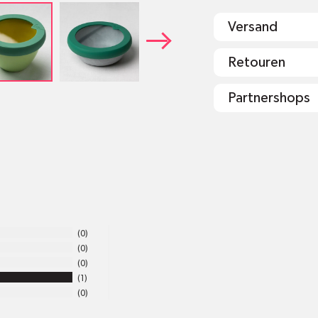
Grösse M: Für
Versand
von 13.75 - 1
BPA frei und o
Retouren
lebensmittelec
Gefrierfach, M
Partnershops
shop@mr-gr
0
0
0
1
0