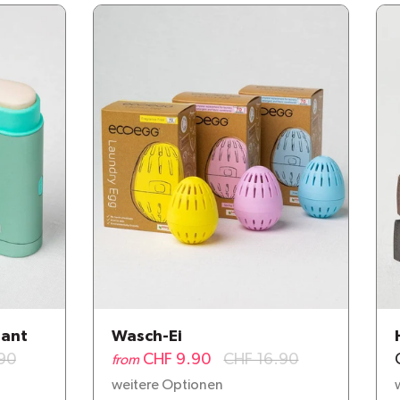
rant
Wasch-Ei
90
CHF 9.90
CHF 16.90
from
weitere Optionen