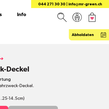
044 271 30 30
|
info@mr-green.ch
s
Info
Abholdaten
k-Deckel
rtung
Mehrzweck-Deckel.
11.25-14.5cm)