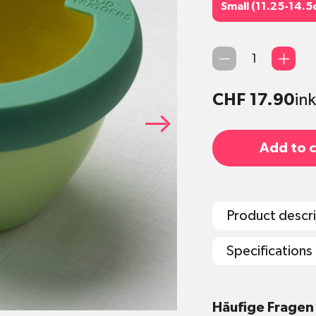
Small (11.25-14.
Small (11.25-14.5
Qty
CHF 17.90
in
Add to c
Product descr
Specifications
Grösse S: Für
Häufige Fragen
11.25 - 14.5c