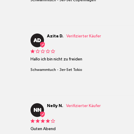
Schwammtuch
3er-Set Copenhagen
Azita D.
AD
Hallo ich bin nicht zu freiden
Schwammtuch
3er-Set Tokio
Nelly N.
NN
Guten Abend 
