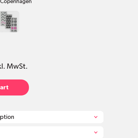
t Copenhagen
3er-Set
gen
Wien
kl. MwSt.
art
iption