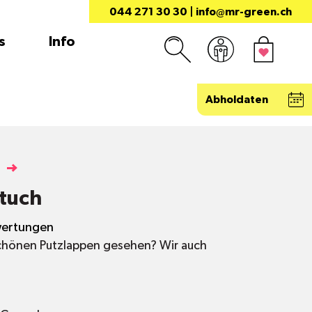
044 271 30 30
|
info@mr-green.ch
s
Info
Abholdaten
tuch
ertungen
chönen Putzlappen gesehen? Wir auch