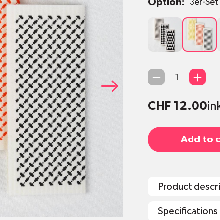
Option:
3er-Se
3er-Set
3er-Set
Tokio
Copenha
Qty
CHF 12.00
in
Add to c
Product descr
Specifications