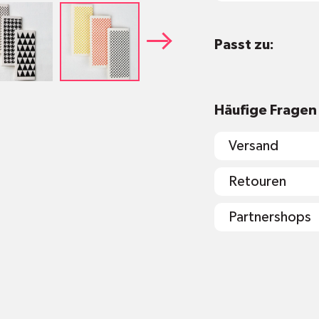
Waschbar bei 
Passt zu:
Ideal für den 
etc.
Die in Deutsc
Schweden per 
Häufige Fragen
Versand
Material: 70%
Masse: ca. 17
Retouren
Partnershops
shop@mr-gr