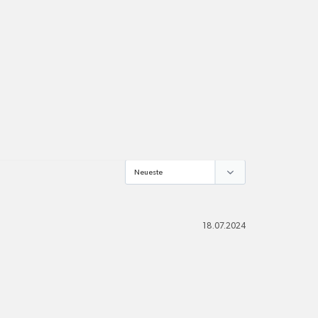
pro Standort
Versandkosten
alle Pakete
18.07.2024