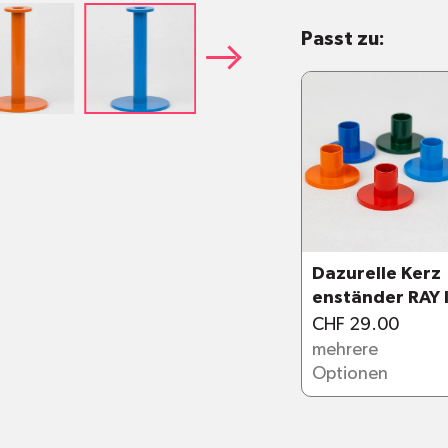
Stahl mit Pulv
Passt zu:
Verfügbar in 
Masse:
Höhe 1
cm
Sozial hergeste
Dazurelle Kerz
enständer RAY 
CHF 29.00
mehrere
Optionen