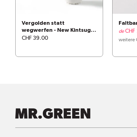
Vergolden statt
Faltbar
wegwerfen - New Kintsugi
CHF 
de
repair kit
CHF 39.00
weitere