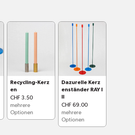
erbeschichtung
5 verschiedenen Farben
8,5 cm. Durchmesser Bodenplatte 11
llt in Zürich
Recycling-Kerz
Dazurelle Kerz
I
en
enständer RAY I
II
CHF 3.50
CHF 69.00
mehrere
Optionen
mehrere
Optionen