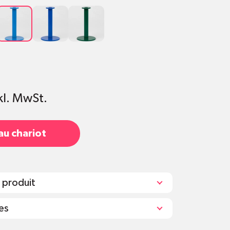
Hellblau
Dunkelblau
Grün
kl. MwSt.
au chariot
 produit
es