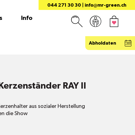
044 271 30 30
|
info@mr-green.ch
s
Info
Abholdaten
Kerzenständer RAY II
erzenhalter aus sozialer Herstellung
zen die Show