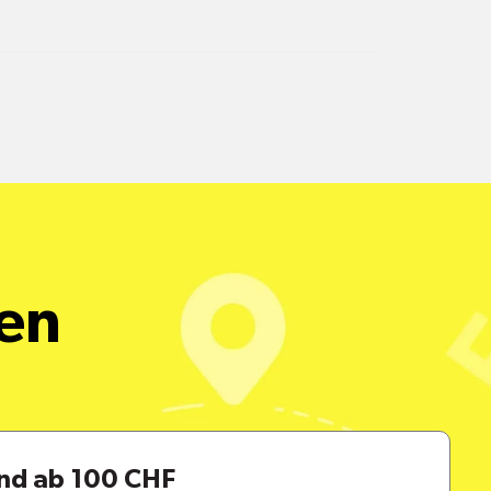
alle Pakete
een
and ab 100 CHF