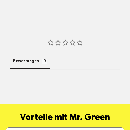
shop@mr-green.ch
Bewertungen
pro
Standort
Versandkosten
alle Pakete
Vorteile mit Mr. Green