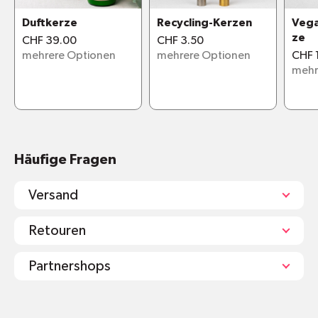
100% RSPO-zertifiziertes Palmöl
Duftkerze
Recycling-Kerzen
Vega
ze
CHF 39.00
CHF 3.50
mehrere Optionen
mehrere Optionen
CHF 
mehr
Häufige Fragen
Versand
Retouren
Partnershops