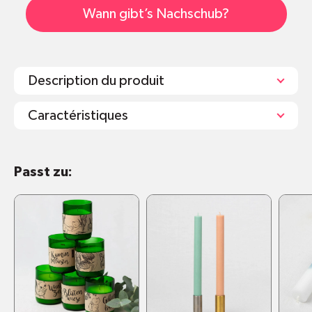
Wann gibt’s Nachschub?
Description du produit
Caractéristiques
Brenndauer: 29-32 Stunden
Passt zu:
In Handarbeit aus 100% natürlichen und
umweltfreundlichen Materialien hergestellt
Erhältlich in Waldgrün, Grau, Weiss
Die Kerzen können in Größe, Form und Farbe
leicht variieren
Materialien und Inhaltsstoffe: