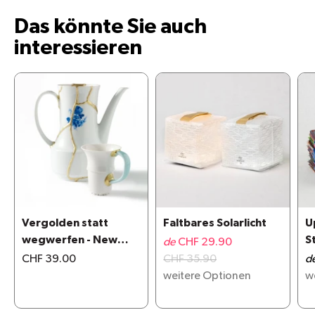
Das könnte Sie auch
interessieren
Vergolden statt
Faltbares Solarlicht
U
wegwerfen - New
S
de
CHF 29.90
Kintsugi repair kit
CHF 39.00
CHF 35.90
d
weitere Optionen
w