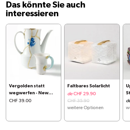
Das könnte Sie auch
interessieren
Vergolden statt
Faltbares Solarlicht
U
wegwerfen - New
S
de
CHF 29.90
Kintsugi repair kit
CHF 39.00
CHF 35.90
d
weitere Optionen
w