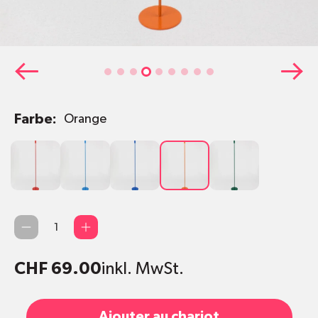
Farbe:
Orange
Rot
Hellblau
Dunkelblau
Orange
Grün
Quantité
CHF 69.00
inkl. MwSt.
Ajouter au chariot